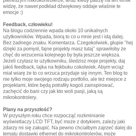
pierwszym mikrokontrolerze, teraz kiedy patrzę na ten filmik
widzę, że nawet podkład dźwiękowy oddaje właśnie te
emocje :)
Feedback, człowieku!
Na blogu codziennie wpada około 10 unikalnych
użytkowników. Wpada, biorą to co u mnie jest i idą dalej.
Bez żadnego znaku. Komentarza. Czegokolwiek, głupie "hej
dzięki za pomysł, fajne projekty masz tutaj" sprawiłoby że
chęć do wrzucenia kolejnego by była jeszcze większa.
Jeżeli czytasz to użytkowniku, śledzisz moje projekty, daj
jakiś feedback, lajka na fejkbuku cokolwiek. Abym wciąż
miał wiarę że to co wrzuca przydaje się innym. Ten blog to
nie tylko moje swojego rodzaju portfolio, ale też miejsce z
projektami, które będą potrafiły kogoś zainspirować,
zachęcić do bani czy jak kto woli pasji, jaką są
mikrokontrolery.
Plany na przyszłość?
W przyszłym roku chce rozpocząć rozkminianie
wyświetlaczy LCD TFT, być może z dotykiem, zależy jaki
zdarzy mi się zakupić. Na pewno chciałbym zajrzeć dalej do
tematu dostawki ethernet do mikrokontrolerów, może