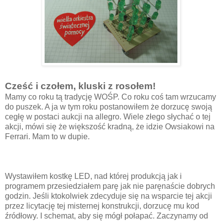
Cześć i czołem, kluski z rosołem!
Mamy co roku tą tradycję WOŚP. Co roku coś tam wrzucamy
do puszek. A ja w tym roku postanowiłem że dorzucę swoją
cegłę w postaci aukcji na allegro. Wiele złego słychać o tej
akcji, mówi się że większość kradną, że idzie Owsiakowi na
Ferrari. Mam to w dupie.
Wystawiłem kostkę LED, nad której produkcją jak i
programem przesiedziałem parę jak nie paręnaście dobrych
godzin. Jeśli ktokolwiek zdecyduje się na wsparcie tej akcji
przez licytację tej misternej konstrukcji, dorzucę mu kod
źródłowy. I schemat, aby się mógł połapać. Zaczynamy od