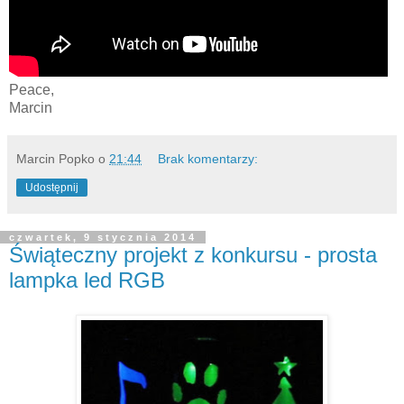
Peace,
Marcin
Marcin Popko
o
21:44
Brak komentarzy:
Udostępnij
czwartek, 9 stycznia 2014
Świąteczny projekt z konkursu - prosta
lampka led RGB