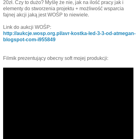
20zł. Czy to dużo? Myślę że nie, jak na ilość pracy jak i
elementy do stworzenia projektu + możliwość wsparcia
fajnej akcji jaką jest WOŚP to niewiele.
Link do aukcji WOŚP:
http://aukcje.wosp.org.pl/avr-kostka-led-3-3-od-atmegan-
blogspot-com-i955849
Filmik prezentujący obecny soft mojej produkcji: