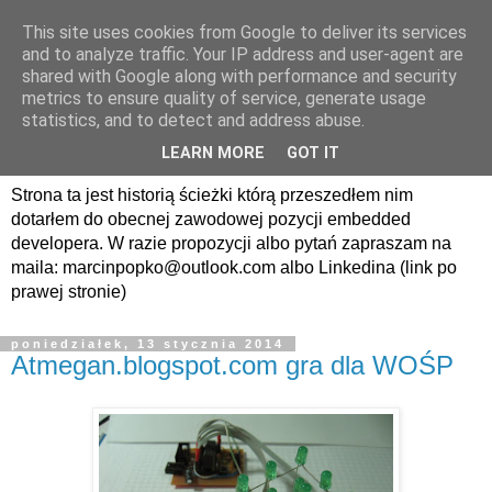
This site uses cookies from Google to deliver its services
avrland.it - nic co
and to analyze traffic. Your IP address and user-agent are
shared with Google along with performance and security
nerdowskie nie jest mi
metrics to ensure quality of service, generate usage
statistics, and to detect and address abuse.
obce
LEARN MORE
GOT IT
Strona ta jest historią ścieżki którą przeszedłem nim
dotarłem do obecnej zawodowej pozycji embedded
developera. W razie propozycji albo pytań zapraszam na
maila: marcinpopko@outlook.com albo Linkedina (link po
prawej stronie)
poniedziałek, 13 stycznia 2014
Atmegan.blogspot.com gra dla WOŚP