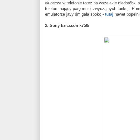
dłubacza
w telefonie toteż na wszelakie niedoróbki
telefon mający parę mniej zwyczajnych funkcji. Pa
emulatorze javy śmigała spoko -
tutaj
nawet popełni
2. Sony Ericsson k750i