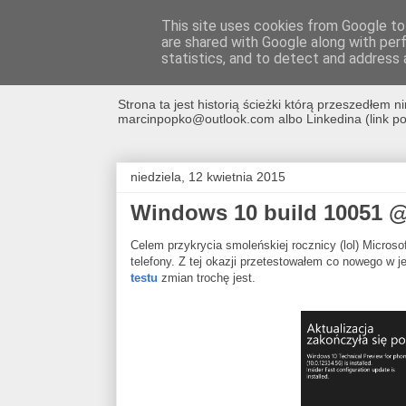
This site uses cookies from Google to 
are shared with Google along with per
avrland.it - nic 
statistics, and to detect and address 
Strona ta jest historią ścieżki którą przeszedłe
marcinpopko@outlook.com albo Linkedina (link po 
niedziela, 12 kwietnia 2015
Windows 10 build 10051 @ 
Celem przykrycia smoleńskiej rocznicy (lol) Microso
telefony. Z tej okazji przetestowałem co nowego 
testu
zmian trochę jest.