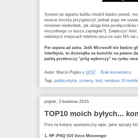
System po wgraniu buildu chodził bardzo powoli, mo
resecie troszkę przyspieszył, jednak pupy nie urywa
mnóstwo niedoróbek, jak uboga lista przełączników
wszystkiego co dusza zapragnie?). Zwiększyć ilość 
niektórych miejscach telefonu jeszcze sam MS nie w
Per aspera ad astra. Jeśli Microsoft nie będzie 
interfejsie, to dziesiątka na komórki na pewno
partią przekroczy "próg wyborczy" na rynku sm
Autor:
Marcin Popko
o
19:57
Brak komentarzy:
Tagi:
publicystyka
,
screeny
,
test
,
windows 10 mobile
piątek, 3 kwietnia 2015
TOP10 moich byłych... ko
Pora na kolejny spontaniczny wpis, jakie sprzęty kt
1. HP iPAQ 514 Voice Messenger