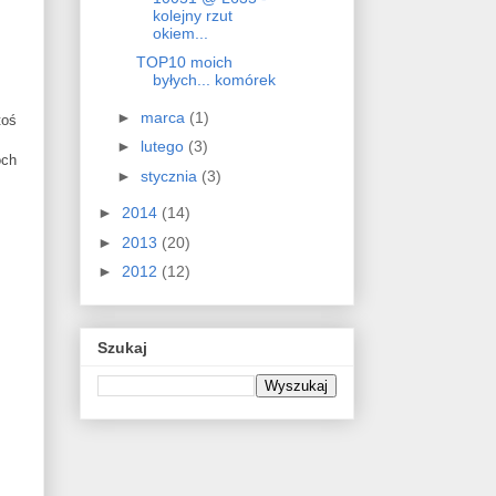
kolejny rzut
okiem...
TOP10 moich
byłych... komórek
►
marca
(1)
toś
►
lutego
(3)
óch
►
stycznia
(3)
►
2014
(14)
►
2013
(20)
►
2012
(12)
Szukaj