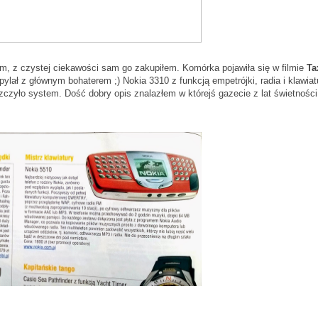
iem, z czystej ciekawości sam go zakupiłem. Komórka pojawiła się w filmie
Ta
opylał z głównym bohaterem ;) Nokia 3310 z funkcją empetrójki, radia i klawiat
czyło system. Dość dobry opis znalazłem w którejś gazecie z lat świetności