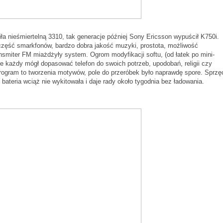
iła nieśmiertelną 3310, tak generacje później Sony Ericsson wypuścił K750i.
i część smarkfonów, bardzo dobra jakość muzyki, prostota, możliwość
nsmiter FM miażdżyły system. Ogrom modyfikacji softu, (od łatek po mini-
że każdy mógł dopasować telefon do swoich potrzeb, upodobań, religii czy
rogram to tworzenia motywów, pole do przeróbek było naprawdę spore. Sprzęc
 bateria wciąż nie wykitowała i daje rady około tygodnia bez ładowania.