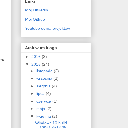
Linki
Mój Linkedin
Mój Github
Youtube dema projektów
Archiwum bloga
►
2016
(3)
owa
▼
2015
(24)
►
listopada
(2)
►
września
(2)
►
sierpnia
(4)
►
lipca
(4)
►
czerwca
(1)
►
maja
(2)
▼
kwietnia
(2)
Windows 10 build
10051 @ L635 -