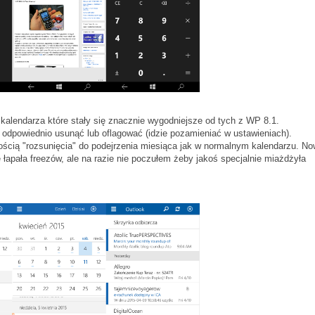
 kalendarza które stały się znacznie wygodniejsze od tych z WP 8.1.
odpowiednio usunąć lub oflagować (idzie pozamieniać w ustawieniach).
iwością "rozsunięcia" do podejrzenia miesiąca jak w normalnym kalendarzu. N
e łapała freezów, ale na razie nie poczułem żeby jakoś specjalnie miażdżyła