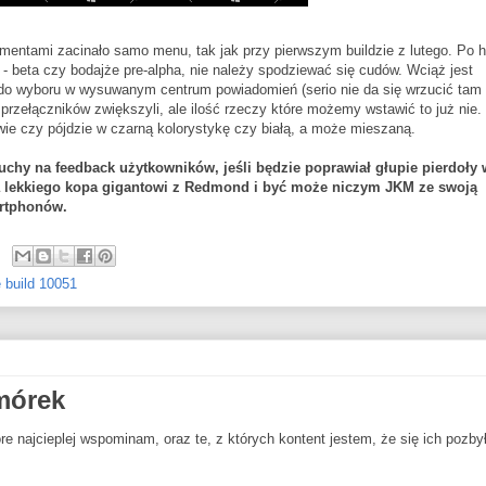
mentami zacinało samo menu, tak jak przy pierwszym buildzie z lutego. Po h
 - beta czy bodajże pre-alpha, nie należy spodziewać się cudów. Wciąż jest
 do wyboru w wysuwanym centrum powiadomień (serio nie da się wrzucić tam
przełączników zwiększyli, ale ilość rzeczy które możemy wstawić to już nie.
ie czy pójdzie w czarną kolorystykę czy białą, a może mieszaną.
głuchy na feedback użytkowników, jeśli będzie poprawiał głupie pierdoły 
 da lekkiego kopa gigantowi z Redmond i być może niczym JKM ze swoją
artphonów.
 build 10051
mórek
óre najcieplej wspominam, oraz te, z których kontent jestem, że się ich pozby