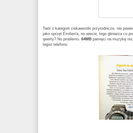
Twór z kategorii ciekawostki przyrodnicze, nie pow
jako sprzęt Émilien'a, no wiecie, tego gliniarza co p
qwerty? No problemo.
64MB
pamięci na muzykę nisz
tegoż telefonu: