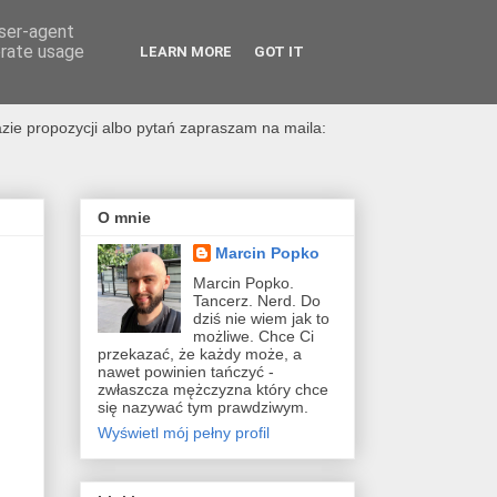
user-agent
erate usage
LEARN MORE
GOT IT
i obce
zie propozycji albo pytań zapraszam na maila:
O mnie
Marcin Popko
Marcin Popko.
Tancerz. Nerd. Do
dziś nie wiem jak to
możliwe. Chce Ci
przekazać, że każdy może, a
nawet powinien tańczyć -
zwłaszcza mężczyzna który chce
się nazywać tym prawdziwym.
Wyświetl mój pełny profil