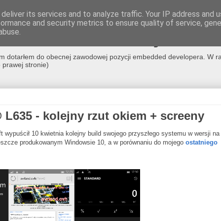
deliver its services and to analyze traffic. Your IP address and 
formance and security metrics to ensure quality of service, gen
co nerdowskie nie jest m
abuse.
m nim dotarłem do obecnej zawodowej pozycji embedded developera. W ra
prawej stronie)
L635 - kolejny rzut okiem + screeny
ft wypuścił 10 kwietnia kolejny build swojego przyszłego systemu w wersji na
w jeszcze produkowanym Windowsie 10, a w porównaniu do mojego
ostatniego