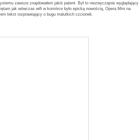
 systemu zawsze znajdowałem jakiś patent. Był to niezwyczajnie wyglądający
miętam jak wówczas wifi w komórce było epicką nowością, Opera Mini na
łem tekst rozprawiający o bugu malutkich czcionek.