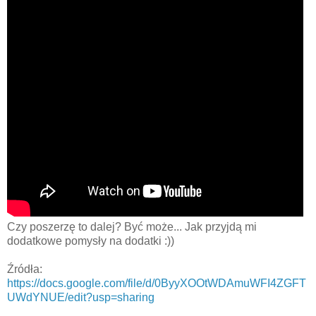
Czy poszerzę to dalej? Być może... Jak przyjdą mi
dodatkowe pomysły na dodatki :))
Źródła:
https://docs.google.com/file/d/0ByyXOOtWDAmuWFI4ZGFT
UWdYNUE/edit?usp=sharing