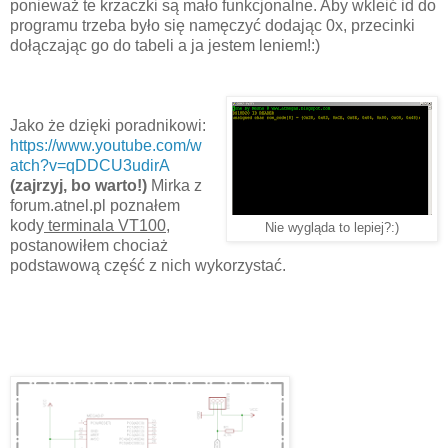
ponieważ te krzaczki są mało funkcjonalne. Aby wkleić id do
programu trzeba było się namęczyć dodając 0x, przecinki
dołączając go do tabeli a ja jestem leniem!:)
Jako że dzięki poradnikowi:
https://www.youtube.com/w
atch?v=qDDCU3udirA
(zajrzyj, bo warto!)
Mirka z
forum.atnel.pl poznałem
kody
terminala VT100
,
Nie wygląda to lepiej?:)
postanowiłem chociaż
podstawową część z nich wykorzystać.