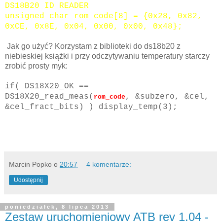
DS18B20 ID READER
unsigned char rom_code[8] = {0x28, 0x82,
0xCE, 0x8E, 0x04, 0x00, 0x00, 0x48};
Jak go użyć? Korzystam z biblioteki do ds18b20 z
niebieskiej książki i przy odczytywaniu temperatury starczy
zrobić prosty myk:
if( DS18X20_OK ==
DS18X20_read_meas(
, &subzero, &cel,
rom_code
&cel_fract_bits) ) display_temp(3);
Marcin Popko
o
20:57
4 komentarze:
Udostępnij
poniedziałek, 8 lipca 2013
Zestaw uruchomieniowy ATB rev 1.04 -