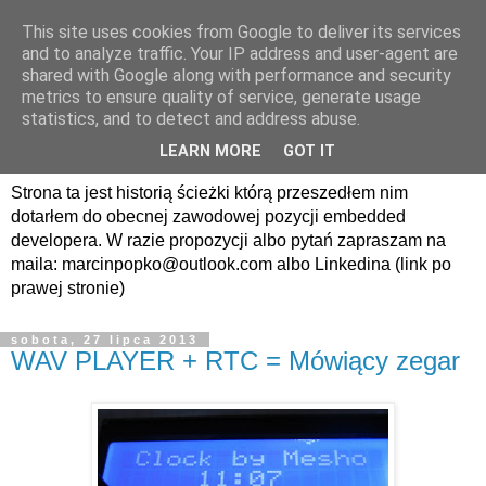
This site uses cookies from Google to deliver its services
avrland.it - nic co
and to analyze traffic. Your IP address and user-agent are
shared with Google along with performance and security
nerdowskie nie jest mi
metrics to ensure quality of service, generate usage
statistics, and to detect and address abuse.
obce
LEARN MORE
GOT IT
Strona ta jest historią ścieżki którą przeszedłem nim
dotarłem do obecnej zawodowej pozycji embedded
developera. W razie propozycji albo pytań zapraszam na
maila: marcinpopko@outlook.com albo Linkedina (link po
prawej stronie)
sobota, 27 lipca 2013
WAV PLAYER + RTC = Mówiący zegar