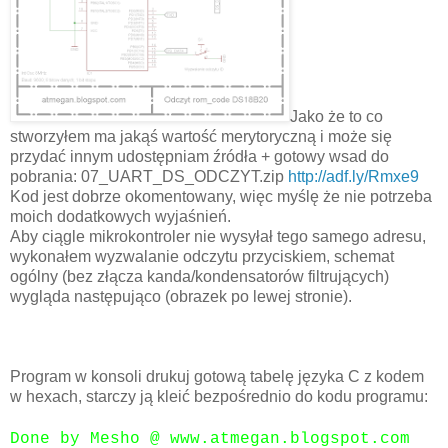
Jako że to co
stworzyłem ma jakąś wartość merytoryczną i może się
przydać innym udostępniam źródła + gotowy wsad do
pobrania: 07_UART_DS_ODCZYT.zip
http://adf.ly/Rmxe9
Kod jest dobrze okomentowany, więc myślę że nie potrzeba
moich dodatkowych wyjaśnień.
Aby ciągle mikrokontroler nie wysyłał tego samego adresu,
wykonałem wyzwalanie odczytu przyciskiem, schemat
ogólny (bez złącza kanda/kondensatorów filtrujących)
wygląda następująco (obrazek po lewej stronie).
Program w konsoli drukuj gotową tabelę języka C z kodem
w hexach, starczy ją kleić bezpośrednio do kodu programu:
Done by Mesho @ www.atmegan.blogspot.com