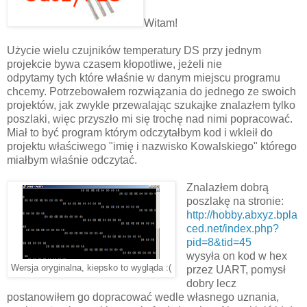
Witam!
Użycie wielu czujników temperatury DS przy jednym
projekcie bywa czasem kłopotliwe, jeżeli nie
odpytamy tych które właśnie w danym miejscu programu
chcemy. Potrzebowałem rozwiązania do jednego ze swoich
projektów, jak zwykle przewalając szukajke znalazłem tylko
poszlaki, więc przyszło mi się trochę nad nimi popracować.
Miał to być program którym odczytałbym kod i wkleił do
projektu właściwego "imię i nazwisko Kowalskiego" którego
miałbym właśnie odczytać.
Znalazłem dobrą
poszlakę na stronie:
http://hobby.abxyz.bpla
ced.net/index.php?
pid=8&tid=45
wysyła on kod w hex
Wersja oryginalna, kiepsko to wygląda :(
przez UART, pomysł
dobry lecz
postanowiłem go dopracować wedle własnego uznania,