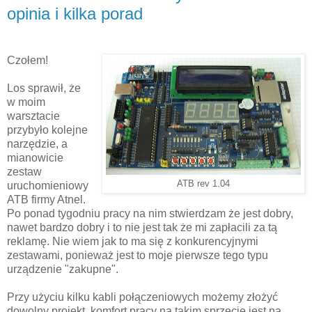
opinia i kilka porad
Czołem!
Los sprawił, że
w moim
warsztacie
przybyło kolejne
narzędzie, a
mianowicie
zestaw
ATB rev 1.04
uruchomieniowy
ATB firmy Atnel.
Po ponad tygodniu pracy na nim stwierdzam że jest dobry,
nawet bardzo dobry i to nie jest tak że mi zapłacili za tą
reklamę. Nie wiem jak to ma się z konkurencyjnymi
zestawami, ponieważ jest to moje pierwsze tego typu
urządzenie "zakupne".
Przy użyciu kilku kabli połączeniowych możemy złożyć
dowolny projekt, komfort pracy na takim sprzęcie jest na