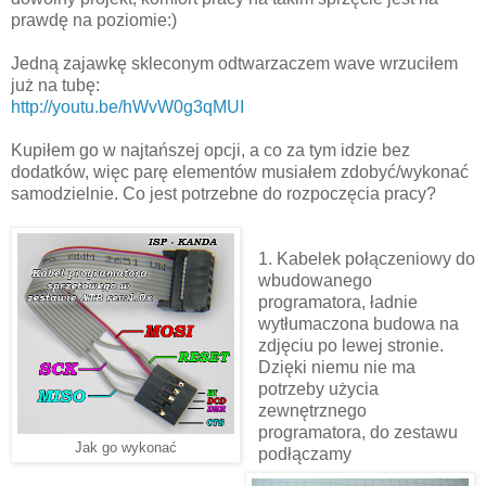
prawdę na poziomie:)
Jedną zajawkę skleconym odtwarzaczem wave wrzuciłem
już na tubę:
http://youtu.be/hWvW0g3qMUI
Kupiłem go w najtańszej opcji, a co za tym idzie bez
dodatków, więc parę elementów musiałem zdobyć/wykonać
samodzielnie. Co jest potrzebne do rozpoczęcia pracy?
1. Kabelek połączeniowy do
wbudowanego
programatora, ładnie
wytłumaczona budowa na
zdjęciu po lewej stronie.
Dzięki niemu nie ma
potrzeby użycia
zewnętrznego
programatora, do zestawu
Jak go wykonać
podłączamy