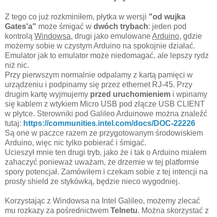
Z tego co już rozkminiłem, płytka w wersji
"od wujka
Gates'a"
może śmigać w
dwóch trybach
: jeden pod
kontrolą
Windowsa
, drugi jako emulowane
Arduino
, gdzie
możemy sobie w czystym Arduino na spokojnie działać.
Emulator jak to emulator może niedomagać, ale lepszy rydz
niż nic.
Przy pierwszym normalnie odpalamy z kartą pamięci w
urządzeniu i podpinamy się przez ethernet RJ-45. Przy
drugim kartę wyjmujemy
przed uruchomieniem
i wpinamy
się kablem z wtykiem Micro USB pod złącze USB CLIENT
w płytce. Sterowniki pod Galileo Arduinowe można znaleźć
tutaj:
https://communities.intel.com/docs/DOC-22226
Są one w paczce razem ze przygotowanym środowiskiem
Arduino, więc nic tylko pobierać i śmigać.
Ucieszył mnie ten drugi tryb, jako że i tak o Arduino miałem
zahaczyć ponieważ uważam, że drzemie w tej platformie
spory potencjał. Zamówiłem i czekam sobie z tej intencji na
prosty shield ze stykówką, będzie nieco wygodniej.
Korzystając z Windowsa na Intel Galileo, możemy zlecać
mu rozkazy za pośrednictwem
Telnetu
. Można skorzystać z