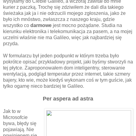
wysyłamy do Ciebie Galileo, a wczoraj zawitał do mnie
kurier z paczką. Trochę się zdziwiłem że dali dla takiego
świeżaka jak ja i nie odrzucili mojego zgłoszenia, jako że
było ich mnóstwo, zwłaszcza z naszego kraju, gdzie
wszystko co
darmowe
jest mocno pożądane. Studia na
kierunku elektronika i telekomunikacja za pasem, a na mojej
uczelni właśnie nie ma Galileo, więc jak najbardziej się
przyda.
W formularzu był jeden podpunkt w którym trzeba było
pokrótce opisać przykładowy projekt, jaki byśmy stworzyli na
tej płytce. Zaproponowałem dom inteligentny, sterowanie
wentylacją, podgląd temperatur przez internet, takie szmery
bajery, kto wie, może kiedyś wykonam coś w tym guście, jak
tylko ogarnę nieco bardziej te Galileo.
Per aspera ad astra
Jak to w
Microsofcie
bywa, błędy się
pojawiają. Nie
powinienem się