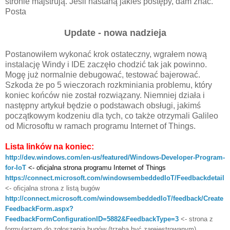
stronie majstrują. Jeśli nastaną jakieś postępy, dam znać.
Posta
Update - nowa nadzieja
Postanowiłem wykonać krok ostateczny, wgrałem nową
instalację Windy i IDE zaczęło chodzić tak jak powinno.
Mogę już normalnie debugować, testować bajerować.
Szkoda że po 5 wieczorach rozkminiania problemu, który
koniec końców nie został rozwiązany. Niemniej działa i
następny artykuł będzie o podstawach obsługi, jakimś
początkowym kodzeniu dla tych, co także otrzymali Galileo
od Microsoftu w ramach programu Internet of Things.
Lista linków na koniec:
http://dev.windows.com/en-us/featured/Windows-Developer-Program-
for-IoT
<- oficjalna strona programu Internet of Things
https://connect.microsoft.com/windowsembeddedIoT/Feedbackdetail
<- oficjalna strona z listą bugów
http://connect.microsoft.com/windowsembeddedIoT/feedback/Create
FeedbackForm.aspx?
FeedbackFormConfigurationID=5882&FeedbackType=3
<- strona z
formularzem do zgłoszenia bugów
(trzeba być zarejestrowanym)