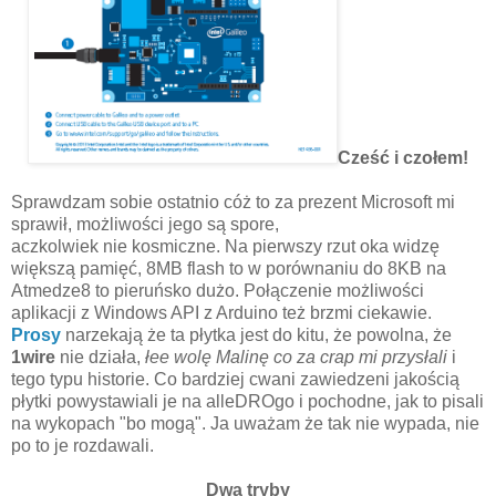
Cześć i czołem!
Sprawdzam sobie ostatnio cóż to za prezent Microsoft mi
sprawił, możliwości jego są spore,
aczkolwiek nie kosmiczne. Na pierwszy rzut oka widzę
większą pamięć, 8MB flash to w porównaniu do 8KB na
Atmedze8 to pieruńsko dużo. Połączenie możliwości
aplikacji z Windows API z Arduino też brzmi ciekawie.
Prosy
narzekają że ta płytka jest do kitu, że powolna, że
1wire
nie działa,
łee wolę Malinę co za crap mi przysłali
i
tego typu historie. Co bardziej cwani zawiedzeni jakością
płytki powystawiali je na alleDROgo i pochodne, jak to pisali
na wykopach "bo mogą". Ja uważam że tak nie wypada, nie
po to je rozdawali.
Dwa tryby