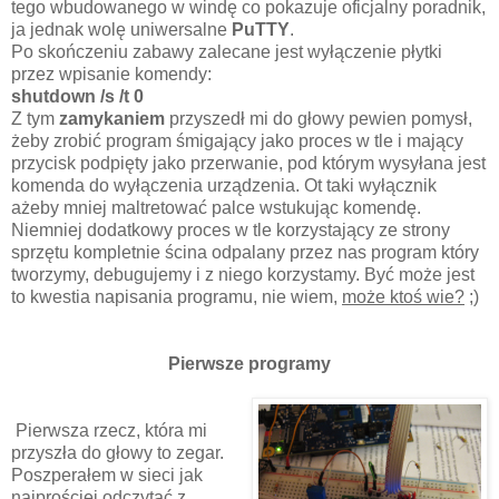
tego wbudowanego w windę co pokazuje oficjalny poradnik,
ja jednak wolę uniwersalne
PuTTY
.
Po skończeniu zabawy zalecane jest wyłączenie płytki
przez wpisanie komendy:
shutdown /s /t 0
Z tym
zamykaniem
przyszedł mi do głowy pewien pomysł,
żeby zrobić program śmigający jako proces w tle i mający
przycisk podpięty jako przerwanie, pod którym wysyłana jest
komenda do wyłączenia urządzenia. Ot taki wyłącznik
ażeby mniej maltretować palce wstukując komendę.
Niemniej dodatkowy proces w tle korzystający ze strony
sprzętu kompletnie ścina odpalany przez nas program który
tworzymy, debugujemy i z niego korzystamy. Być może jest
to kwestia napisania programu, nie wiem,
może ktoś wie?
;)
Pierwsze programy
Pierwsza rzecz, która mi
przyszła do głowy to zegar.
Poszperałem w sieci jak
najprościej odczytać z