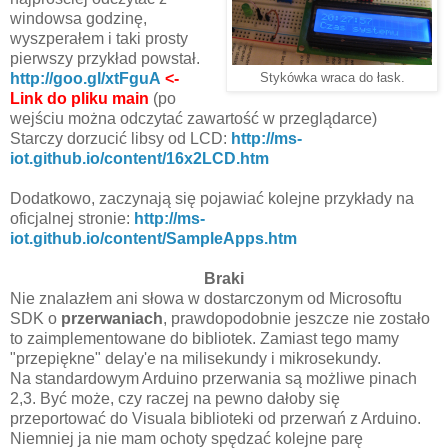
windowsa godzinę,
wyszperałem i taki prosty
pierwszy przykład powstał.
http://goo.gl/xtFguA
<-
Stykówka wraca do łask.
Link do pliku main
(po
wejściu można odczytać zawartość w przeglądarce)
Starczy dorzucić libsy od LCD:
http://ms-
iot.github.io/content/16x2LCD.htm
Dodatkowo, zaczynają się pojawiać kolejne przykłady na
oficjalnej stronie:
http://ms-
iot.github.io/content/SampleApps.htm
Braki
Nie znalazłem ani słowa w dostarczonym od Microsoftu
SDK o
przerwaniach
, prawdopodobnie jeszcze nie zostało
to zaimplementowane do bibliotek. Zamiast tego mamy
"przepiękne" delay'e na milisekundy i mikrosekundy.
Na standardowym Arduino przerwania są możliwe pinach
2,3. Być może, czy raczej na pewno dałoby się
przeportować do Visuala biblioteki od przerwań z Arduino.
Niemniej ja nie mam ochoty spędzać kolejne parę