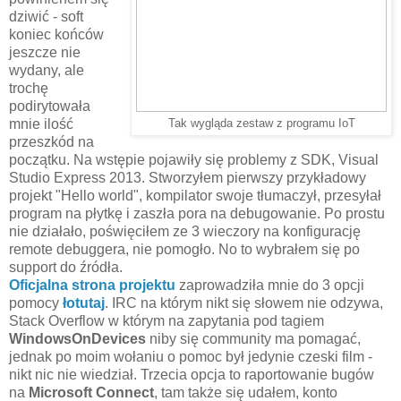
dziwić - soft
koniec końców
jeszcze nie
wydany, ale
trochę
podirytowała
mnie ilość
Tak wygląda zestaw z programu IoT
przeszkód na
początku. Na wstępie pojawiły się problemy z SDK, Visual
Studio Express 2013. Stworzyłem pierwszy przykładowy
projekt "Hello world", kompilator swoje tłumaczył, przesyłał
program na płytkę i zaszła pora na debugowanie. Po prostu
nie działało, poświęciłem ze 3 wieczory na konfigurację
remote debuggera, nie pomogło. No to wybrałem się po
support do źródła.
Oficjalna strona projektu
zaprowadziła mnie do 3 opcji
pomocy
łotutaj
. IRC na którym nikt się słowem nie odzywa,
Stack Overflow w którym na zapytania pod tagiem
WindowsOnDevices
niby się community ma pomagać,
jednak po moim wołaniu o pomoc był jedynie czeski film -
nikt nic nie wiedział. Trzecia opcja to raportowanie bugów
na
Microsoft Connect
, tam także się udałem, konto