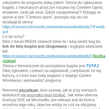
założyłem do programu dołączyłem. Strona do zgłaszania
bugów, z nieznanych przyczyn nazywa się Centrem Opinii,
whatever, zwał jak zwał. Gdzie zaraportować? Klikając w
opinie w tym "Centrum opinii" przesyła nas do nie
działającej strony:
https://connect.microsoft.com/windowsembeddedIoT/Feedb
ack
Co do licha?
Ktoś z forum MSDN oświecił mnie że i tutaj siedzi bug bo
link do listy bugów jest zbugowany
i wygląda właściwie
tak:
https://connect.microsoft.com/windowsembeddedIoT/
feedba
ckdetail
Strona z formularzem do przesyłania bugów jest
TUTAJ
Okej zgłosiłem, czekam na odpowiedź, cierpliwość mi się
kończy, a Linux kusi żeby pogonić z mojego Galileo
Windowsa i wprowadzić pingwina.
Niemniej
poczekam
, dam szansę, jak to przy wersjach
testowych
nie wszystko musi działać
. Jak mówi obecna
licencja SDK od Microsoftu, pre-release jest do końca
września tego roku, obecnie widzę że coś na oficjalnej