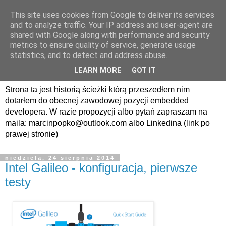
This site uses cookies from Google to deliver its services
avrland.it - nic co
and to analyze traffic. Your IP address and user-agent are
shared with Google along with performance and security
nerdowskie nie jest mi
metrics to ensure quality of service, generate usage
statistics, and to detect and address abuse.
obce
LEARN MORE
GOT IT
Strona ta jest historią ścieżki którą przeszedłem nim
dotarłem do obecnej zawodowej pozycji embedded
developera. W razie propozycji albo pytań zapraszam na
maila: marcinpopko@outlook.com albo Linkedina (link po
prawej stronie)
niedziela, 24 sierpnia 2014
Intel Galileo - konfiguracja, pierwsze
testy