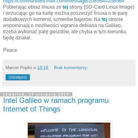
https://communities.intel.com/message/208564#208564
Pobierając obraz linuxa ze
tej
strony (SD-Card Linux Image)
i wrzucając go na kartę można poszerzyć linuxa o te parę
dodatkowych komend, szmerów bajerów. Na
tej
stronie
wspominają o możliwości wgrania debiana na Galileo,
trzeba wykonać parę gwizdów, ale chyba w tym kierunku
będę działał.
Peace
Marcin Popko
o
19:18
Brak komentarzy:
Udostępnij
czwartek, 14 sierpnia 2014
Intel Galileo w ramach programu
Internet of Things