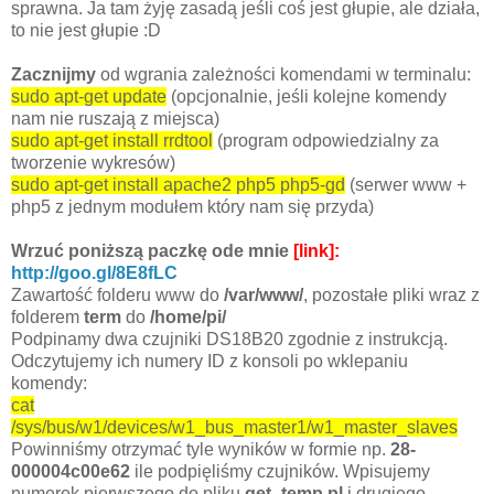
sprawna. Ja tam żyję zasadą jeśli coś jest głupie, ale działa,
to nie jest głupie :D
Zacznijmy
od wgrania zależności komendami w terminalu:
sudo apt-get update
(opcjonalnie, jeśli kolejne komendy
nam nie ruszają z miejsca)
sudo apt-get install rrdtool
(program odpowiedzialny za
tworzenie wykresów)
sudo apt-get install apache2 php5 php5-gd
(serwer www +
php5 z jednym modułem który nam się przyda)
Wrzuć poniższą paczkę ode mnie
[link]:
http://goo.gl/8E8fLC
Zawartość folderu www do
/var/www/
, pozostałe pliki wraz z
folderem
term
do
/home/pi/
Podpinamy dwa czujniki DS18B20 zgodnie z instrukcją.
Odczytujemy ich numery ID z konsoli po wklepaniu
komendy:
cat
/sys/bus/w1/devices/w1_bus_master1/w1_master_slaves
Powinniśmy otrzymać tyle wyników w formie np.
28-
000004c00e62
ile podpięliśmy czujników. Wpisujemy
numerek pierwszego do pliku
get_temp.pl
i drugiego