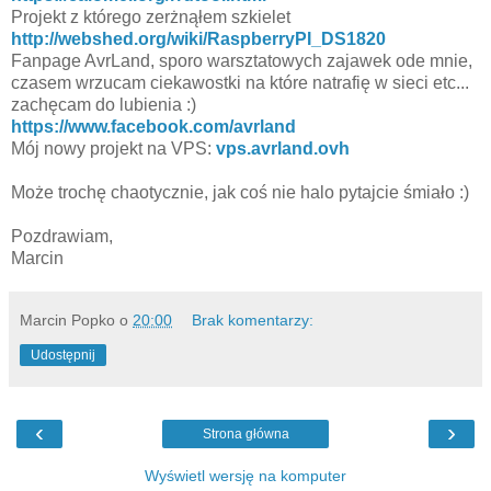
Projekt z którego zerżnąłem szkielet
http://webshed.org/wiki/RaspberryPI_DS1820
Fanpage AvrLand, sporo warsztatowych zajawek ode mnie,
czasem wrzucam ciekawostki na które natrafię w sieci etc...
zachęcam do lubienia :)
https://www.facebook.com/avrland
Mój nowy projekt na VPS:
vps.avrland.ovh
Może trochę chaotycznie, jak coś nie halo pytajcie śmiało :)
Pozdrawiam,
Marcin
Marcin Popko
o
20:00
Brak komentarzy:
Udostępnij
‹
›
Strona główna
Wyświetl wersję na komputer