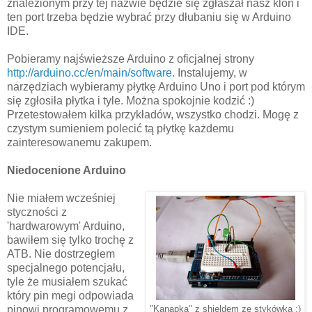
znalezionym przy tej nazwie będzie się zgłaszał nasz klon i
ten port trzeba będzie wybrać przy dłubaniu się w Arduino
IDE.
Pobieramy najświeższe Arduino z oficjalnej strony
http://arduino.cc/en/main/software
. Instalujemy, w
narzędziach wybieramy płytkę Arduino Uno i port pod którym
się zgłosiła płytka i tyle. Można spokojnie kodzić :)
Przetestowałem kilka przykładów, wszystko chodzi. Mogę z
czystym sumieniem polecić tą płytkę każdemu
zainteresowanemu zakupem.
Niedocenione Arduino
Nie miałem wcześniej
styczności z
'hardwarowym' Arduino,
bawiłem się tylko trochę z
ATB. Nie dostrzegłem
specjalnego potencjału,
tyle że musiałem szukać
który pin megi odpowiada
pinowi programowemu z
"Kanapka" z shieldem ze stykówką :)