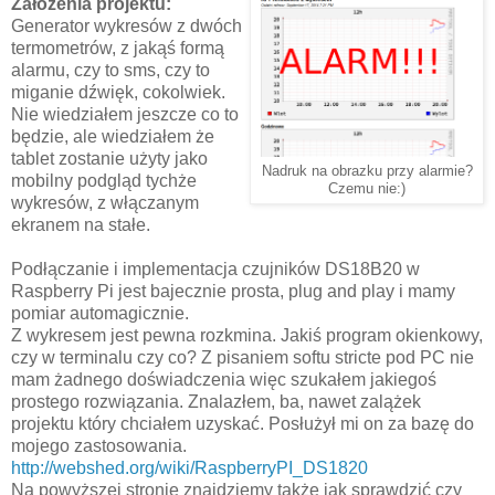
Założenia projektu:
Generator wykresów z dwóch
termometrów, z jakąś formą
alarmu, czy to sms, czy to
miganie dźwięk, cokolwiek.
Nie wiedziałem jeszcze co to
będzie, ale wiedziałem że
tablet zostanie użyty jako
Nadruk na obrazku przy alarmie?
mobilny podgląd tychże
Czemu nie:)
wykresów, z włączanym
ekranem na stałe.
Podłączanie i implementacja czujników DS18B20 w
Raspberry Pi jest bajecznie prosta, plug and play i mamy
pomiar automagicznie.
Z wykresem jest pewna rozkmina. Jakiś program okienkowy,
czy w terminalu czy co? Z pisaniem softu stricte pod PC nie
mam żadnego doświadczenia więc szukałem jakiegoś
prostego rozwiązania. Znalazłem, ba, nawet zalążek
projektu który chciałem uzyskać. Posłużył mi on za bazę do
mojego zastosowania.
http://webshed.org/wiki/RaspberryPI_DS1820
Na powyższej stronie znajdziemy także jak sprawdzić czy