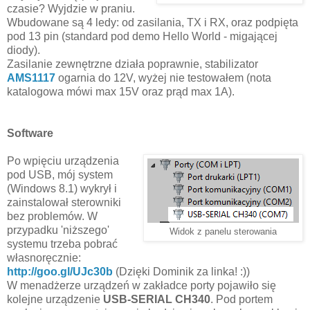
czasie? Wyjdzie w praniu.
Wbudowane są 4 ledy: od zasilania, TX i RX, oraz podpięta
pod 13 pin (standard pod demo Hello World - migającej
diody).
Zasilanie zewnętrzne działa poprawnie, stabilizator
AMS1117
ogarnia do 12V, wyżej nie testowałem (nota
katalogowa mówi max 15V oraz prąd max 1A).
Software
Po wpięciu urządzenia
pod USB, mój system
(Windows 8.1) wykrył i
zainstalował sterowniki
bez problemów. W
przypadku 'niższego'
Widok z panelu sterowania
systemu trzeba pobrać
własnoręcznie:
http://goo.gl/UJc30b
(Dzięki Dominik za linka! :))
W menadżerze urządzeń w zakładce porty pojawiło się
kolejne urządzenie
USB-SERIAL CH340
. Pod portem