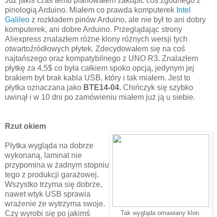
Już jakiś czas temu planowałem zakupić coś zgodnego z
pinologią Arduino. Miałem co prawda komputerek
Intel
Galileo
z rozkładem pinów Arduino, ale nie był to ani dobry
komputerek, ani dobre Arduino. Przeglądając strony
Aliexpress znalazłem różne klony różnych wersji tych
otwartoźródłowych płytek. Zdecydowałem się na coś
najtańszego oraz kompatybilnego z UNO R3. Znalazłem
płytkę za 4,5$ co była całkiem spoko opcją, jedynym jej
brakiem był brak kabla USB, który i tak miałem. Jest to
płytka oznaczana jako
BTE14-04.
Chińczyk się szybko
uwinął i w 10 dni po zamówieniu miałem już ją u siebie.
Rzut okiem
Płytka wygląda na dobrze
wykonaną, laminat nie
przypomina w żadnym stopniu
tego z produkcji garażowej.
Wszystko trzyma się dobrze,
nawet wtyk USB sprawia
wrażenie że wytrzyma swoje.
Czy wyrobi się po jakimś
Tak wygląda omawiany klon.