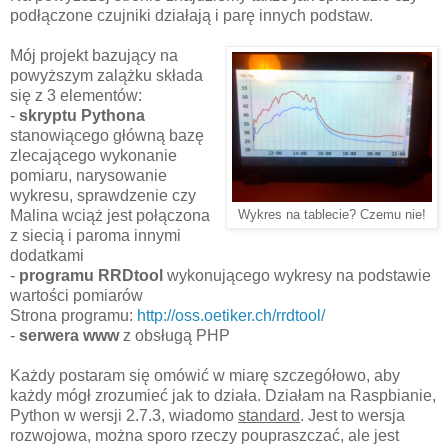
podłączone czujniki działają i parę innych podstaw.
Mój projekt bazujący na
powyższym zalążku składa
się z 3 elementów:
-
skryptu Pythona
stanowiącego główną bazę
zlecającego wykonanie
pomiaru, narysowanie
wykresu, sprawdzenie czy
Malina wciąż jest połączona
Wykres na tablecie? Czemu nie!
z siecią i paroma innymi
dodatkami
-
programu RRDtool
wykonującego wykresy na podstawie
wartości pomiarów
Strona programu:
http://oss.oetiker.ch/rrdtool/
-
serwera www
z obsługą PHP
Każdy postaram się omówić w miarę szczegółowo, aby
każdy mógł zrozumieć jak to działa. Działam na Raspbianie,
Python w wersji 2.7.3, wiadomo
standard
. Jest to wersja
rozwojowa, można sporo rzeczy poupraszczać, ale jest