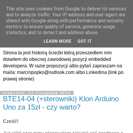
This site uses cookies from Google to deliver its services
avrland.it - nic co
and to analyze traffic. Your IP address and user-agent are
shared with Google along with performance and security
nerdowskie nie jest mi
metrics to ensure quality of service, generate usage
statistics, and to detect and address abuse.
obce
LEARN MORE
GOT IT
Strona ta jest historią ścieżki którą przeszedłem nim
dotarłem do obecnej zawodowej pozycji embedded
developera. W razie propozycji albo pytań zapraszam na
maila: marcinpopko@outlook.com albo Linkedina (link po
prawej stronie)
niedziela, 23 listopada 2014
BTE14-04 (+sterowniki) Klon Arduino
Uno za 15zł - czy warto?
Cześć!