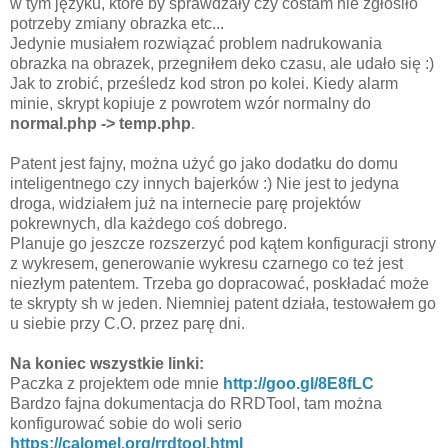
w tym języku, które by sprawdzały czy cośtam nie zgłosiło
potrzeby zmiany obrazka etc...
Jedynie musiałem rozwiązać problem nadrukowania
obrazka na obrazek, przegniłem deko czasu, ale udało się :)
Jak to zrobić, prześledz kod stron po kolei. Kiedy alarm
minie, skrypt kopiuje z powrotem wzór normalny do
normal.php -> temp.php
.
Patent jest fajny, można użyć go jako dodatku do domu
inteligentnego czy innych bajerków :) Nie jest to jedyna
droga, widziałem już na internecie parę projektów
pokrewnych, dla każdego coś dobrego.
Planuje go jeszcze rozszerzyć pod kątem konfiguracji strony
z wykresem, generowanie wykresu czarnego co też jest
niezłym patentem. Trzeba go dopracować, poskładać może
te skrypty sh w jeden. Niemniej patent działa, testowałem go
u siebie przy C.O. przez parę dni.
Na koniec wszystkie linki:
Paczka z projektem ode mnie
http://goo.gl/8E8fLC
Bardzo fajna dokumentacja do RRDTool, tam można
konfigurować sobie do woli serio
https://calomel.org/rrdtool.html