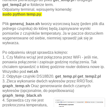
get_temp2.pl
w folderze term.
Odpalamy terminal, wpisujemy komendę:
sudo python temp.py
Plik
generuj_baze.sh
tworzy wzorcową bazę (jeden plik dla
jednego czujnika) do której będą zapisywane wyniki
pomiarów z czujników temperatury. Ja w paczce dorzuciłem
wygenerowane od siebie, niemniej sprawdź jak się je
wytwarza.
Po odpaleniu skrypt sprawdza kolejno:
1. Czy Malina wciąż jest połączona przez WiFi - jeśli nie,
ponawia połączenie i zapisuje godzinę rozłączenia. Tak
chciałem sprawdzić o której godzinie router dobiera nowe ip.
Wszystko pod
net.sh
2. Odpytuje czujniki DS18B20.
get_temp.pl get_temp2.pl
3. Zleca wykonanie dwóch wykresów przez RRDTool.
graph_temp.sh
Oraz generowanie dwóch czarnych
wykresów (opcjonalnie, do popróbowania)
graph_temp_black.sh
4. Sprawdza czy nie jest
przekroczona temperatura,