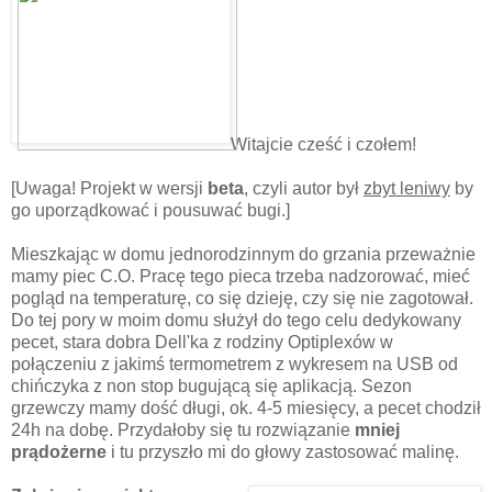
Witajcie cześć i czołem!
[Uwaga! Projekt w wersji
beta
, czyli autor był
zbyt leniwy
by
go uporządkować i pousuwać bugi.]
Mieszkając w domu jednorodzinnym do grzania przeważnie
mamy piec C.O. Pracę tego pieca trzeba nadzorować, mieć
pogląd na temperaturę, co się dzieję, czy się nie zagotował.
Do tej pory w moim domu służył do tego celu dedykowany
pecet, stara dobra Dell'ka z rodziny Optiplexów w
połączeniu z jakimś termometrem z wykresem na USB od
chińczyka z non stop bugującą się aplikacją. Sezon
grzewczy mamy dość długi, ok. 4-5 miesięcy, a pecet chodził
24h na d
obę. Przydałoby się tu rozwiązanie
mniej
prądożerne
i tu przyszło mi do głowy zastosować malinę.