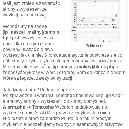
jeśli jest, zmienia zawartość
strony z wykresem ze
zwykłej na alarmową.
Wchodzimy na stronę
[
ip_naszej_maliny]/temp.p
hp
i jeśli wszystko jest w
porządku naszym oczom
Takie cudo.
powinny ukazać się dwa
wykresy jak u mnie. Strona automatycznie odświeża się co
pół minuty, czyli co tyle co ile generowany jest nowy pomiar.
Możemy także wejść na [
ip_naszej_maliny]/black.php
i
zobaczyć wykresy w wersji czarnej. Sam do końca nie wiem
które są lepsze, zależy od sytuacji.
Jak działa alarm? Po krótce opisze.
Po sprawdzeniu warunku komenda bashowa kopiuje wzór
alarmowy strony z wykresami do strony domyślnej.
Alarm.php -> Temp.php
Wzór ten nadrukowuje na
wykresie napis ALARM i sprawia że wykres ten miga.
Nie rozkminiałem za bardzo PHPa, ale takim prostym
mykiem nie potrzebujemy tworzyć niesamowitych skryptów