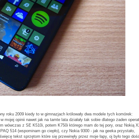
ny roku 2009 kiedy to w gimnazjach królowały dwa modele tych komórek:
mojej opinii nawet jak na tamte lata działały tak sobie dlatego żaden opera
ałem wówczas z SE K510i, potem K750i którego mam do tej pory, oraz Nokią X
iPAQ 514 (wspominam go ciepło), czy Nokia 9300 - jak na geeka przystało,
więcę tekst sprzętom które się przewinęły przez moje łapy, oj było tego doś