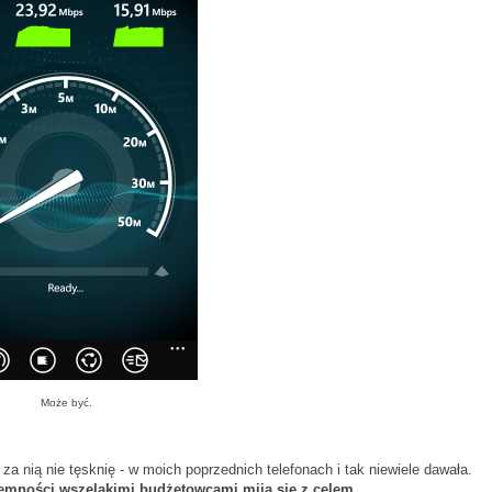
Może być.
za nią nie tęsknię - w moich poprzednich telefonach i tak niewiele dawała.
iemności wszelakimi budżetowcami mija się z celem.