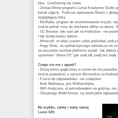
lukę - LiveGaming się zowie.
- Zestaw filtrów programu Lumia Kreatywne Studio pot
każde zdjęcie. Podczas operowania filtrami z głową
wyglądającą fotkę.
- MixRadio, program do strumieniowania muzyki, wy
można pobrać mixy do słuchania offline za darmo. 
- UC Browser, taki sam jak na Androidzie - nie jeste
i tak działa bardzo dobrze.
- Minecraft, ot lubię czasem sobie podziubać podc
- Angry Birds, na wykład lepszego odmulacza nie z
na wszystkie możliwe platformy wydali. Jak dobrze
systemem "Nokia OS" (jak zwał tak zwał) też miały 
Czego nie ma z appek?
- Ekosystemu gugla który w sumie nie ma powodów 
można powiedzieć o samym Microsofcie na Androidz
- F.lux'a lub odpowiednika - nie znalazłem.
- Brak Mathwaya, jest WolframAlpha.
- WiFi Analyzera, ot potrzebowałem na godzinę, ni
- Oficjalnego WoW Armory, są nieoficjalne odpowiedn
Na szybko, zalety i wady samej
Lumii 635: