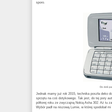
sporo.
Do dziś pa
Jednak mamy już rok 2015, technika poszła deko do 
sprzętu na coś dotykowego. Tak jest, do tej pory au
półtorej roku ze zwyczajną Nokią Asha 302. Aż tu z
Wybór padł na niszową Lumie, w której spodobał mi się