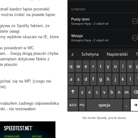
rafi bardzo fajnie przerobić
 można zrobić na prawde fajnie
grywa ze Spotify faktem, że
Warte uwagi.
śmy wybitnie skazani na IE, które
zas posiedzeń w WC.
nam... Swoją drogą ptaszki chyba
 pamiętam dotykowe Nokie z
te ptaszki.
pchać się na WP, (czego nie
ie).
e znalazłem żadnego odpowiednika
iki - nie testowałem
Go home Spotify, you're drunk.