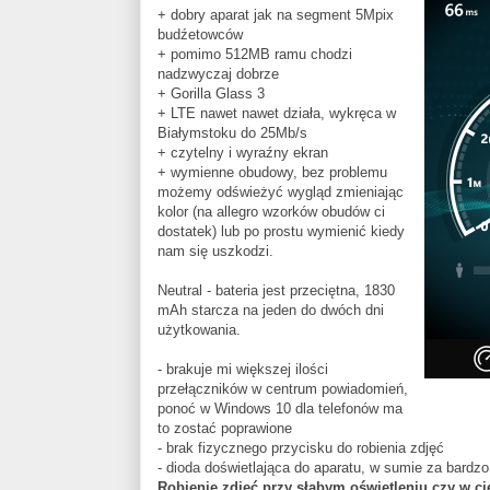
+ dobry aparat jak na segment 5Mpix
budźetowców
+ pomimo 512MB ramu chodzi
nadzwyczaj dobrze
+ Gorilla Glass 3
+ LTE nawet nawet działa, wykręca w
Białymstoku do 25Mb/s
+ czytelny i wyraźny ekran
+ wymienne obudowy, bez problemu
możemy odświeżyć wygląd zmieniając
kolor (na allegro wzorków obudów ci
dostatek) lub po prostu wymienić kiedy
nam się uszkodzi.
Neutral - bateria jest przeciętna, 1830
mAh starcza na jeden do dwóch dni
użytkowania.
- brakuje mi większej ilości
przełączników w centrum powiadomień,
ponoć w Windows 10 dla telefonów ma
to zostać poprawione
- brak fizycznego przycisku do robienia zdjęć
- dioda doświetlająca do aparatu, w sumie za bardzo 
Robienie zdjęć przy słabym oświetleniu czy w c