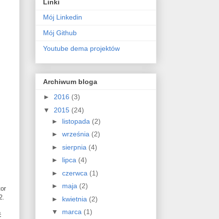
Linki
Mój Linkedin
Mój Github
Youtube dema projektów
Archiwum bloga
►
2016
(3)
▼
2015
(24)
►
listopada
(2)
►
września
(2)
►
sierpnia
(4)
►
lipca
(4)
►
czerwca
(1)
►
maja
(2)
tor
2.
►
kwietnia
(2)
▼
marca
(1)
ć