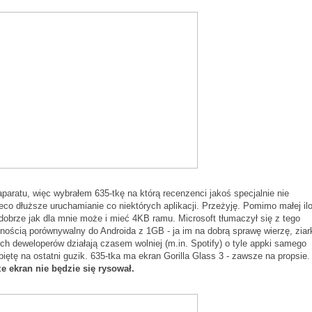
ratu, więc wybrałem 635-tkę na którą recenzenci jakoś specjalnie nie
ieco dłuższe uruchamianie co niektórych aplikacji. Przeżyję. Pomimo małej il
 dobrze jak dla mnie może i mieć 4KB ramu. Microsoft tłumaczył się z tego
ścią porównywalny do Androida z 1GB - ja im na dobrą sprawę wierzę, ziar
ch deweloperów działają czasem wolniej (m.in. Spotify) o tyle appki samego
iętę na ostatni guzik. 635-tka ma ekran Gorilla Glass 3 - zawsze na propsie.
e ekran nie będzie się rysował.