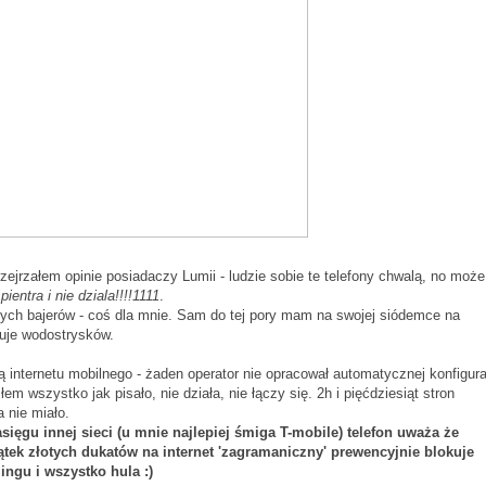
ejrzałem opinie posiadaczy Lumii - ludzie sobie te telefony chwalą, no może
pientra i nie dziala!!!!1111
.
nych bajerów - coś dla mnie. Sam do tej pory mam na swojej siódemce na
uje wodostrysków.
internetu mobilnego - żaden operator nie opracował automatycznej konfigura
em wszystko jak pisało, nie działa, nie łączy się. 2h i pięćdziesiąt stron
 nie miało.
asięgu innej sieci (u mnie najlepiej śmiga T-mobile) telefon uważa że
tek złotych dukatów na internet 'zagramaniczny' prewencyjnie blokuje
ingu i wszystko hula :)