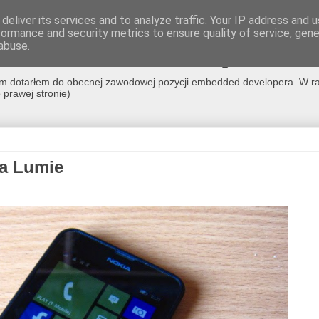
deliver its services and to analyze traffic. Your IP address and 
formance and security metrics to ensure quality of service, gen
co nerdowskie nie jest m
abuse.
m nim dotarłem do obecnej zawodowej pozycji embedded developera. W ra
prawej stronie)
na Lumie