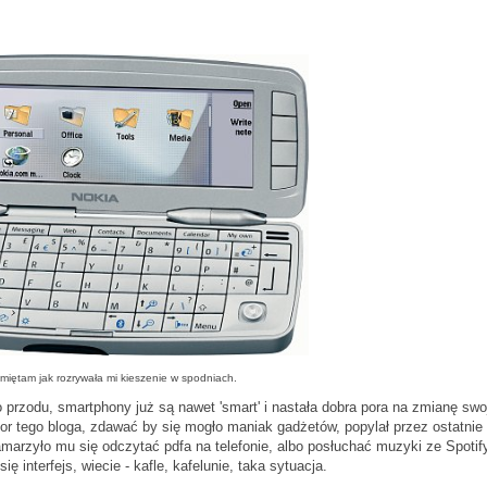
miętam jak rozrywała mi kieszenie w spodniach.
przodu, smartphony już są nawet 'smart' i nastała dobra pora na zmianę swo
tor tego bloga, zdawać by się mogło maniak gadżetów, popylał przez ostatnie
amarzyło mu się odczytać pdfa na telefonie, albo posłuchać muzyki ze Spotif
 interfejs, wiecie - kafle, kafelunie, taka sytuacja.