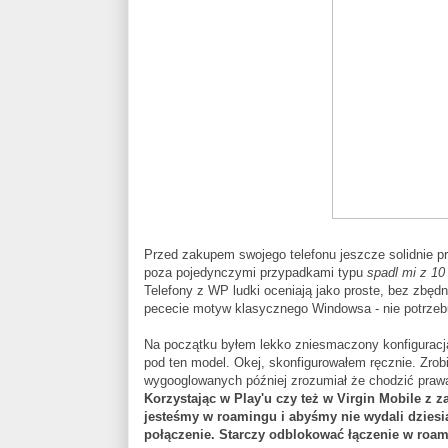
Przed zakupem swojego telefonu jeszcze solidnie prz
poza pojedynczymi przypadkami typu
spadl mi z 10 
Telefony z WP ludki oceniają jako proste, bez zbęd
pececie motyw klasycznego Windowsa - nie potrzeb
Na początku byłem lekko zniesmaczony konfiguracją 
pod ten model. Okej, skonfigurowałem ręcznie. Zrobił
wygooglowanych później zrozumiał że chodzić prawa
Korzystając w Play'u czy też w Virgin Mobile z z
jesteśmy w roamingu i abyśmy nie wydali dziesią
połączenie. Starczy odblokować łączenie w roam