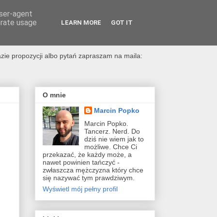
user-agent
erate usage
LEARN MORE
GOT IT
i obce
zie propozycji albo pytań zapraszam na maila:
O mnie
Marcin Popko
Marcin Popko.
Tancerz. Nerd. Do
dziś nie wiem jak to
możliwe. Chce Ci
przekazać, że każdy może, a
nawet powinien tańczyć -
zwłaszcza mężczyzna który chce
się nazywać tym prawdziwym.
Wyświetl mój pełny profil