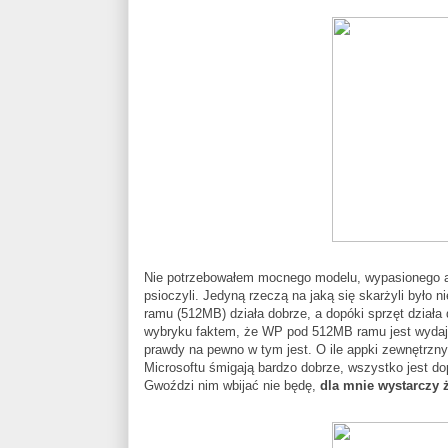
Nie potrzebowałem mocnego modelu, wypasionego apa
psioczyli. Jedyną rzeczą na jaką się skarżyli było n
ramu (512MB) działa dobrze, a dopóki sprzęt działa
wybryku faktem, że WP pod 512MB ramu jest wydajno
prawdy na pewno w tym jest. O ile appki zewnętrzny
Microsoftu śmigają bardzo dobrze, wszystko jest dop
Gwoździ nim wbijać nie będę,
dla mnie wystarczy ż