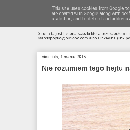
This site uses cookies from Google to 
are shared with Google along with per
avrland.it - nic 
statistics, and to detect and address 
Strona ta jest historią ścieżki którą przeszedłe
marcinpopko@outlook.com albo Linkedina (link po 
niedziela, 1 marca 2015
Nie rozumiem tego hejtu 