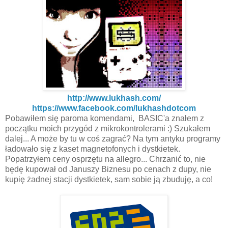
http://www.lukhash.com/
https://www.facebook.com/lukhashdotcom
Pobawiłem się paroma komendami, BASIC'a znałem z
początku moich przygód z mikrokontrolerami :) Szukałem
dalej... A może by tu w coś zagrać? Na tym antyku programy
ładowało się z kaset magnetofonych i dystkietek.
Popatrzyłem ceny osprzętu na allegro... Chrzanić to, nie
będę kupował od Januszy Biznesu po cenach z dupy, nie
kupię żadnej stacji dystkietek, sam sobie ją zbuduję, a co!