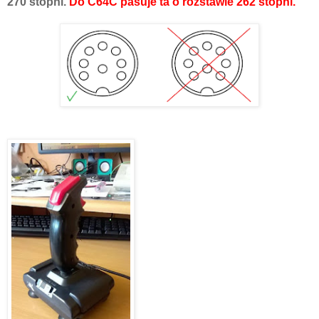
270 stopni.
Do C64C pasuje ta o rozstawie 262 stopni.