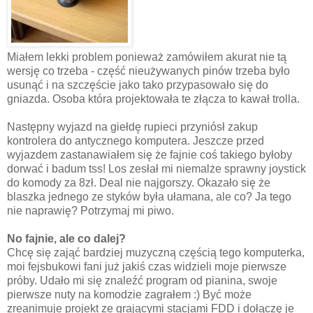
Miałem lekki problem ponieważ zamówiłem akurat nie tą
wersję co trzeba - część nieużywanych pinów trzeba było
usunąć i na szczęście jako tako przypasowało się do
gniazda. Osoba która projektowała te złącza to kawał trolla.
Następny wyjazd na giełdę rupieci przyniósł zakup
kontrolera do antycznego komputera. Jeszcze przed
wyjazdem zastanawiałem się że fajnie coś takiego byłoby
dorwać i badum tss! Los zesłał mi niemalże sprawny joystick
do komody za 8zł. Deal nie najgorszy. Okazało się że
blaszka jednego ze styków była ułamana, ale co? Ja tego
nie naprawię? Potrzymaj mi piwo.
No fajnie, ale co dalej?
Chcę się zająć bardziej muzyczną częścią tego komputerka,
moi fejsbukowi fani już jakiś czas widzieli moje pierwsze
próby. Udało mi się znaleźć program od pianina, swoje
pierwsze nuty na komodzie zagrałem :) Być może
zreanimuje projekt ze grającymi stacjami FDD i dołączę je