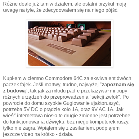
Różne deale już tam widziałem, ale ostatni przykuł moją
uwagę na tyle, że zdecydowałem się na niego pójść.
Kupiłem w ciemno Commodore 64C za ekwiwalent dwóch
paczek fajek. Jeśli martwy, trudno, najwyżej "
zapoznam się
z budową
", tak jak za młodu padre przekazywał mi trupy
różnych urządzeń do przeprowadzenia "sekcji zwłok". Po
powrocie do domu szybkie Guglowanie #jaktoruszyć,
potrzeba 5V DC o prądzie koło 1A, oraz 9V AC 1A. Jak
wieść internetowa niosła te drugie zmienne jest potrzebne
do funkcjonowania dźwięku, bez niego komputerek ruszy,
tylko nie zagra. Wpiąłem się z zasilaniem, podpiąłem
jeszcze video na krótko - działa.