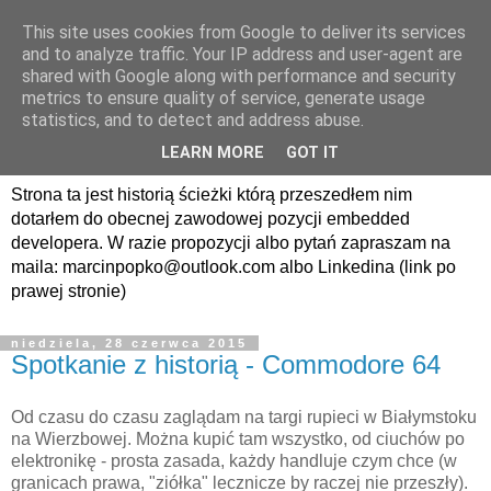
This site uses cookies from Google to deliver its services
avrland.it - nic co
and to analyze traffic. Your IP address and user-agent are
shared with Google along with performance and security
nerdowskie nie jest mi
metrics to ensure quality of service, generate usage
statistics, and to detect and address abuse.
obce
LEARN MORE
GOT IT
Strona ta jest historią ścieżki którą przeszedłem nim
dotarłem do obecnej zawodowej pozycji embedded
developera. W razie propozycji albo pytań zapraszam na
maila: marcinpopko@outlook.com albo Linkedina (link po
prawej stronie)
niedziela, 28 czerwca 2015
Spotkanie z historią - Commodore 64
Od czasu do czasu zaglądam na targi rupieci w Białymstoku
na Wierzbowej. Można kupić tam wszystko, od ciuchów po
elektronikę - prosta zasada, każdy handluje czym chce (w
granicach prawa, "ziółka" lecznicze by raczej nie przeszły).