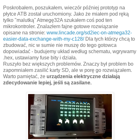
Poskrobałem, poszukałem, wieczór później prototyp na
płytce ATB został uruchomiony. Jako że miałem pod ręką
tylko "malutką" Atmegę32A szukałem coś pod ten
mikrokontroler. Znalazłem fajne gotowe rozwiązanie
opisane na stronie:
www.lincade.org/sd2iec-on-atmega32-
easier-data-exchange-with-my-c128/
Dla tych którzy chcą to
zbudować, nic w sumie nie muszę do tego gotowca
dopowiadać - budujemy układ według schematu, wgrywamy
.hex, ustawiamy fuse bity i działa.
Ruszyło bez większych problemów. Znaczy był problem bo
zapomniałem zasilić karty SD, ale w porę go rozwiązałem.
Warto pamiętać, że
urządzenia elektryczne działają
zdecydowanie lepiej, jeśli są zasilane.