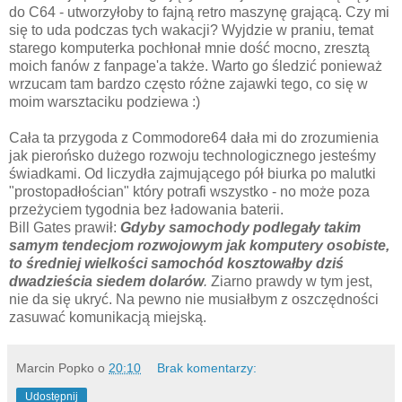
do C64 - utworzyłoby to fajną retro maszynę grającą. Czy mi
się to uda podczas tych wakacji? Wyjdzie w praniu, temat
starego komputerka pochłonał mnie dość mocno, zresztą
moich fanów z fanpage'a także. Warto go śledzić ponieważ
wrzucam tam bardzo często różne zajawki tego, co się w
moim warsztaciku podziewa :)
Cała ta przygoda z Commodore64 dała mi do zrozumienia
jak pierońsko dużego rozwoju technologicznego jesteśmy
świadkami. Od liczydła zajmującego pół biurka po malutki
"prostopadłościan" który potrafi wszystko - no może poza
przeżyciem tygodnia bez ładowania baterii.
Bill Gates prawił:
Gdyby samochody podlegały takim
samym tendecjom rozwojowym jak komputery osobiste,
to średniej wielkości samochód kosztowałby dziś
dwadzieścia siedem dolarów
.
Ziarno prawdy w tym jest,
nie da się ukryć. Na pewno nie musiałbym z oszczędności
zasuwać komunikacją miejską.
Marcin Popko
o
20:10
Brak komentarzy:
Udostępnij