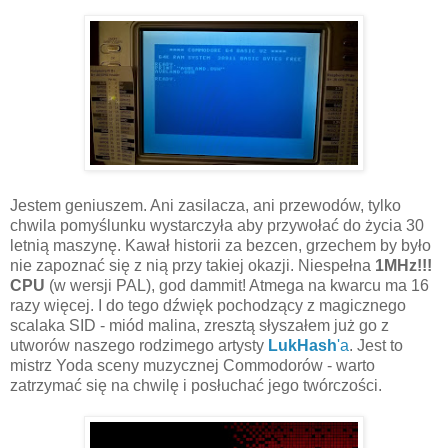
Jestem geniuszem. Ani zasilacza, ani przewodów, tylko
chwila pomyślunku wystarczyła aby przywołać do życia 30
letnią maszynę. Kawał historii za bezcen, grzechem by było
nie zapoznać się z nią przy takiej okazji. Niespełna
1MHz!!!
CPU
(w wersji PAL), god dammit! Atmega na kwarcu ma 16
razy więcej. I do tego dźwięk pochodzący z magicznego
scalaka SID - miód malina, zresztą słyszałem już go z
utworów naszego rodzimego artysty
LukHash
'a
. Jest to
mistrz Yoda sceny muzycznej Commodorów - warto
zatrzymać się na chwilę i posłuchać jego twórczości.