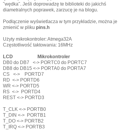
"wędka". Jeśli doprowadzę te biblioteki do jakichś
diametralnych poprawek, zarzucę je na blogu.
Podłączenie wyświetlacza w tym przykładzie, można je
zmienić w pliku
pins.h
Użyty mikrokontroler: Atmega32A
Częstotliwość taktowania: 16MHz
LCD Mikrokontroler
DB0 do DB7 <-> PORTC0 do PORTC7
DB8 do DB15 <-> PORTA0 do PORTA7
CS <-> PORTD7
RD <-> PORTD6
WR <-> PORTD5
RS <-> PORTD4
REST <-> PORTD3
T_CLK <-> PORTB0
T_DIN <-> PORTB1
T_DO <-> PORTB2
T_IRQ <-> PORTB3