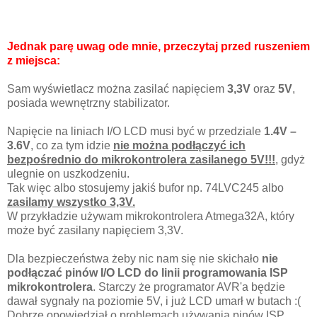
Jednak parę uwag ode mnie, przeczytaj przed ruszeniem
z miejsca:
Sam wyświetlacz można zasilać napięciem
3,3V
oraz
5V
,
posiada wewnętrzny stabilizator.
Napięcie na liniach I/O LCD musi być w przedziale
1.4V –
3.6V
, co za tym idzie
nie można podłączyć ich
bezpośrednio do mikrokontrolera zasilanego 5V!!!
, gdyż
ulegnie on uszkodzeniu.
Tak więc albo stosujemy jakiś bufor np. 74LVC245 albo
zasilamy wszystko 3,3V.
W przykładzie używam mikrokontrolera Atmega32A, który
może być zasilany napięciem 3,3V.
Dla bezpieczeństwa żeby nic nam się nie skichało
nie
podłączać pinów I/O LCD do linii programowania ISP
mikrokontrolera
. Starczy że programator AVR'a będzie
dawał sygnały na poziomie 5V, i już LCD umarł w butach :(
Dobrze opowiedział o problemach używania pinów ISP