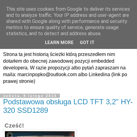
This site uses cookies from Google to deliver its services
avrland.it - nic co
and to analyze traffic. Your IP address and user-agent are
shared with Google along with performance and security
nerdowskie nie jest mi
metrics to ensure quality of service, generate usage
statistics, and to detect and address abuse.
obce
LEARN MORE
GOT IT
Strona ta jest historią ścieżki którą przeszedłem nim
dotarłem do obecnej zawodowej pozycji embedded
developera. W razie propozycji albo pytań zapraszam na
maila: marcinpopko@outlook.com albo Linkedina (link po
prawej stronie)
sobota, 8 lutego 2014
Podstawowa obsługa LCD TFT 3,2" HY-
320 SSD1289
Cześć!