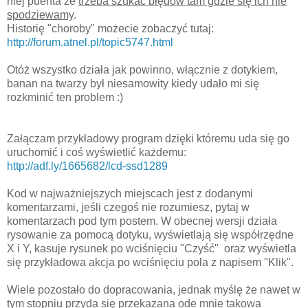
niej puenta że
trzeba szukać błędów tam gdzie się ich nie
spodziewamy
.
Historię "choroby" możecie zobaczyć tutaj:
http://forum.atnel.pl/topic5747.html
Otóż wszystko działa jak powinno, włącznie z dotykiem,
banan na twarzy był niesamowity kiedy udało mi się
rozkminić ten problem :)
Załączam przykładowy program dzięki któremu uda się go
uruchomić i coś wyświetlić każdemu:
http://adf.ly/1665682/lcd-ssd1289
Kod w najważniejszych miejscach jest z dodanymi
komentarzami, jeśli czegoś nie rozumiesz, pytaj w
komentarzach pod tym postem. W obecnej wersji działa
rysowanie za pomocą dotyku, wyświetlają się współrzędne
X i Y, kasuje rysunek po wciśnięciu "Czyść" oraz wyświetla
się przykładowa akcja po wciśnięciu pola z napisem "Klik".
Wiele pozostało do dopracowania, jednak myślę że nawet w
tym stopniu przyda się przekazana ode mnie takowa