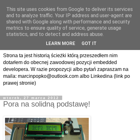
This site uses cookies from Google to deliver its services
avrland.it - nic co
and to analyze traffic. Your IP address and user-agent are
shared with Google along with performance and security
nerdowskie nie jest mi
metrics to ensure quality of service, generate usage
statistics, and to detect and address abuse.
obce
LEARN MORE
GOT IT
Strona ta jest historią ścieżki którą przeszedłem nim
dotarłem do obecnej zawodowej pozycji embedded
developera. W razie propozycji albo pytań zapraszam na
maila: marcinpopko@outlook.com albo Linkedina (link po
prawej stronie)
wtorek, 27 marca 2012
Pora na solidną podstawę!