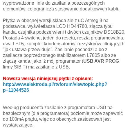
wyprowadzone linie do zasilania poszczególnych
elementów, co ogranicza stosowanie dodatkowych kabli.
Płytka w obecnej wersji składa się z uC Atmegi8 na
podstawce, wyświetlacza LCD HD44780, złącza typu
kanda, czujnika podczerwieni i dwóch czujników DS18B20.
Posiada 4 switche, jeden do resetu, reszta programowalna,
dwa LEDy, komplet kondensatorów i rezystorów filtrujących
"jak ustawa przewiduje". Zasilanie pochodzi albo z
zasilacza poprzedzonego stabilizatorem L7805 albo ze
złączą kanda, jako iż mój programator (
USB AVR PROG
firmy SIBIT) ma zasilanie z USB.
Nowsza wersja niniejszej płytki z opisem:
http://www.elektroda.pl/rtvforum/viewtopic.php?
p=11044526
Według producenta zasilanie z programatora USB na
bezpiecznym (dla programatora) poziomie może zapewnić
do 100mA prądu, więc do obecnych zastosowań jest
wystarczające.