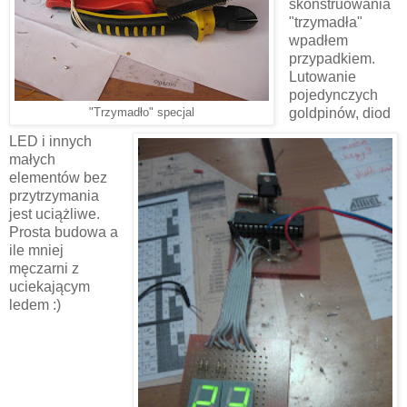
skonstruowania
"trzymadła"
wpadłem
przypadkiem.
Lutowanie
pojedynczych
goldpinów, diod
"Trzymadło" specjal
LED i innych
małych
elementów bez
przytrzymania
jest uciążliwe.
Prosta budowa a
ile mniej
męczarni z
uciekającym
ledem :)