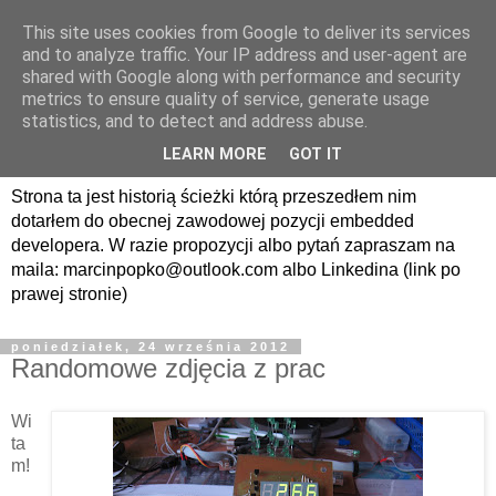
This site uses cookies from Google to deliver its services
avrland.it - nic co
and to analyze traffic. Your IP address and user-agent are
shared with Google along with performance and security
nerdowskie nie jest mi
metrics to ensure quality of service, generate usage
statistics, and to detect and address abuse.
obce
LEARN MORE
GOT IT
Strona ta jest historią ścieżki którą przeszedłem nim
dotarłem do obecnej zawodowej pozycji embedded
developera. W razie propozycji albo pytań zapraszam na
maila: marcinpopko@outlook.com albo Linkedina (link po
prawej stronie)
poniedziałek, 24 września 2012
Randomowe zdjęcia z prac
Wi
ta
m!