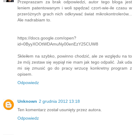
Przepraszam za brak odpowiedzi, autor tego bloga jest
leniem patentowanym i woli spędzać czort-wie-ile czasu w
przeróżnych grach nich odkrywać świat mikrokontrolerów...
Ale nadrabiam to.
https://docs.google.com/open?
id=0ByyXOOtWDAmuNy00enEzY25CUW8
Skleiłem na szybko, powinno chodzić, ale ze względu na to
że mój zestaw się wypiął nie mam jak tego odpalić. Jak uda
mi się zmusić go do pracy wrzucę konkretny program z
opisem.
Odpowiedz
Unknown
2 grudnia 2012 13:18
Ten komentarz został usunięty przez autora.
Odpowiedz