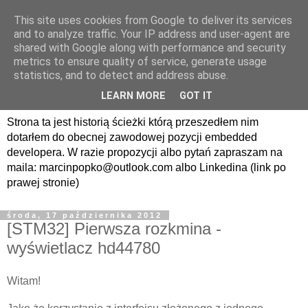
This site uses cookies from Google to deliver its services
avrland.it - nic co
and to analyze traffic. Your IP address and user-agent are
shared with Google along with performance and security
nerdowskie nie jest mi
metrics to ensure quality of service, generate usage
statistics, and to detect and address abuse.
obce
LEARN MORE
GOT IT
Strona ta jest historią ścieżki którą przeszedłem nim
dotarłem do obecnej zawodowej pozycji embedded
developera. W razie propozycji albo pytań zapraszam na
maila: marcinpopko@outlook.com albo Linkedina (link po
prawej stronie)
środa, 17 października 2012
[STM32] Pierwsza rozkmina -
wyświetlacz hd44780
Witam!