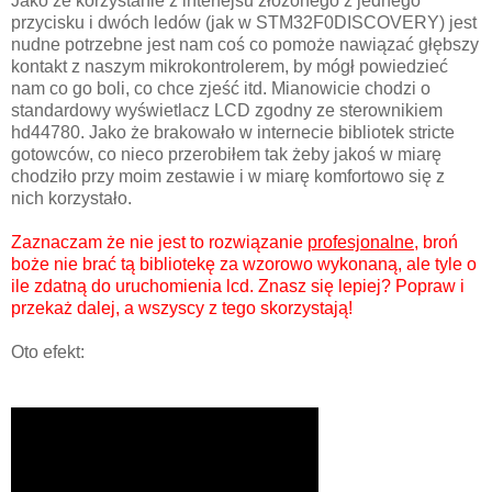
Jako że korzystanie z interfejsu złożonego z jednego
przycisku i dwóch ledów (jak w STM32F0DISCOVERY) jest
nudne potrzebne jest nam coś co pomoże nawiązać głębszy
kontakt z naszym mikrokontrolerem, by mógł powiedzieć
nam co go boli, co chce zjeść itd. Mianowicie chodzi o
standardowy wyświetlacz LCD zgodny ze sterownikiem
hd44780. Jako że brakowało w internecie bibliotek stricte
gotowców, co nieco przerobiłem tak żeby jakoś w miarę
chodziło przy moim zestawie i w miarę komfortowo się z
nich korzystało.
Zaznaczam że nie jest to rozwiązanie
profesjonalne
, broń
boże nie brać tą bibliotekę za wzorowo wykonaną, ale tyle o
ile zdatną do uruchomienia lcd. Znasz się lepiej? Popraw i
przekaż dalej, a wszyscy z tego skorzystają!
Oto efekt: