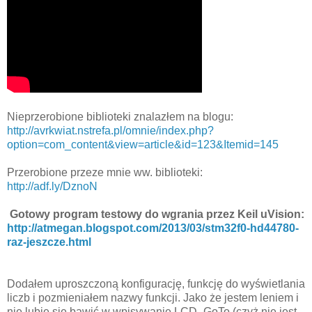
Nieprzerobione biblioteki znalazłem na blogu:
http://avrkwiat.nstrefa.pl/omnie/index.php?
option=com_content&view=article&id=123&Itemid=145
Przerobione przeze mnie ww. biblioteki:
http://adf.ly/DznoN
Gotowy program testowy do wgrania przez Keil uVision:
http://atmegan.blogspot.com/2013/03/stm32f0-hd44780-
raz-jeszcze.html
Dodałem uproszczoną konfigurację, funkcję do wyświetlania
liczb i pozmieniałem nazwy funkcji. Jako że jestem leniem i
nie lubię się bawić w wpisywanie LCD_GoTo (czyż nie jest