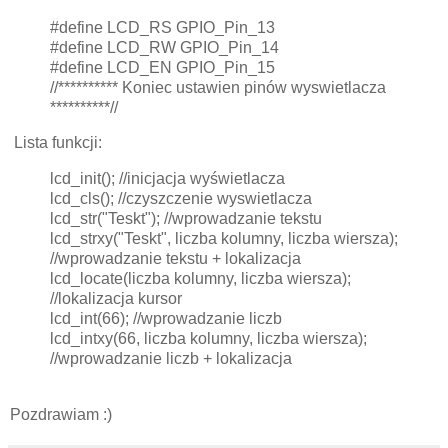
#define LCD_RS GPIO_Pin_13
#define LCD_RW GPIO_Pin_14
#define LCD_EN GPIO_Pin_15
//********** Koniec ustawien pinów wyswietlacza
**********//
Lista funkcji:
lcd_init(); //inicjacja wyświetlacza
lcd_cls(); //czyszczenie wyswietlacza
lcd_str("Teskt"); //wprowadzanie tekstu
lcd_strxy("Teskt", liczba kolumny, liczba wiersza);
//wprowadzanie tekstu + lokalizacja
lcd_locate(liczba kolumny, liczba wiersza);
//lokalizacja kursor
lcd_int(66); //wprowadzanie liczb
lcd_intxy(66, liczba kolumny, liczba wiersza);
//wprowadzanie liczb + lokalizacja
Pozdrawiam :)