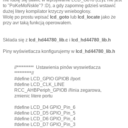
to "PoKeMoŃskIe"? :D), a gdy zapomnę gdzieś wstawić
dużej litery kompilator krzyczy wniebogłosy.
Wolę po prostu wpisać
lcd_goto
lub
lcd_locate
jako że
przy avr taką funkcją operowałem.
Składa się z
lcd_hd44780_lib.c
i
lcd_hd44780_lib.h
Piny wyświetlacza konfigurujemy w
lcd_hd44780_lib.h
//********** Ustawienia pinów wyswietlacza
**********//
#define LCD_GPIO GPIOB //port
#define LCD_CLK_LINE
RCC_AHBPeriph_GPIOB //linia zegarowa,
zmienic litere portu
#define LCD_D4 GPIO_Pin_6
#define LCD_D5 GPIO_Pin_5
#define LCD_D6 GPIO_Pin_4
#define LCD_D7 GPIO_Pin_3