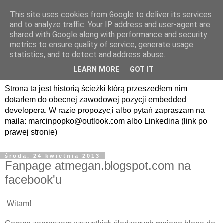
This site uses cookies from Google to deliver its services
avrland.it - nic co
and to analyze traffic. Your IP address and user-agent are
shared with Google along with performance and security
nerdowskie nie jest mi
metrics to ensure quality of service, generate usage
statistics, and to detect and address abuse.
obce
LEARN MORE
GOT IT
Strona ta jest historią ścieżki którą przeszedłem nim
dotarłem do obecnej zawodowej pozycji embedded
developera. W razie propozycji albo pytań zapraszam na
maila: marcinpopko@outlook.com albo Linkedina (link po
prawej stronie)
środa, 24 kwietnia 2013
Fanpage atmegan.blogspot.com na
facebook'u
Witam!