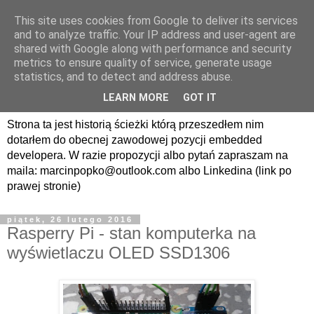
This site uses cookies from Google to deliver its services
avrland.it - nic co
and to analyze traffic. Your IP address and user-agent are
shared with Google along with performance and security
nerdowskie nie jest mi
metrics to ensure quality of service, generate usage
statistics, and to detect and address abuse.
obce
LEARN MORE
GOT IT
Strona ta jest historią ścieżki którą przeszedłem nim
dotarłem do obecnej zawodowej pozycji embedded
developera. W razie propozycji albo pytań zapraszam na
maila: marcinpopko@outlook.com albo Linkedina (link po
prawej stronie)
piątek, 26 lutego 2016
Rasperry Pi - stan komputerka na
wyświetlaczu OLED SSD1306