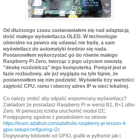
Od dłuższego czasu zastanawiałem się nad adaptacją
dość małego wyświetlacza OLED. W technologie
ubieralne na pewno się udawać nie będę, a sam
wyświetlacz do automatyki średnio się nada.
Postanowiłem wykorzystać go do równie małego
Raspberry Pi Zero, tworząc z jego użyciem swoistą
"deskę rozdzielczą" tego komputerka. Pomysł jest w
fazie rozbudowy, ale już wygląda na tyle fajnie, że
postanowiłem się nim podzielić. Wyświetla trzy wartości:
zajętość CPU, ramu i obecny adres IP w sieci lokalnej.
Co należy zrobić aby odpalić wspomniany wyświetlacz?
Zakładam że posiadasz Raspberry Pi w wersji B1, B+1 albo
Zero. W pierwszej trzeba uruchomić moduł I2C.
Postępujemy zgodnie z poradnikiem na stronie:
https://learn.adafruit.com/adafruits-raspberry-pi-lesson-4-
gpio-setup/configuring-i2c
Dogrywamy biblioteki od GPIO, grafik w pythonie jak i