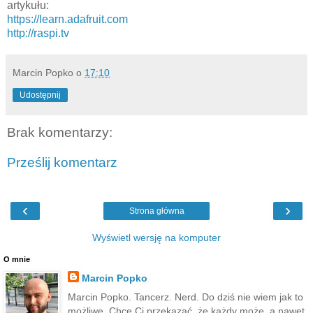
artykułu:
https://learn.adafruit.com
http://raspi.tv
Marcin Popko
o
17:10
Udostępnij
Brak komentarzy:
Prześlij komentarz
‹
›
Strona główna
Wyświetl wersję na komputer
O mnie
Marcin Popko
Marcin Popko. Tancerz. Nerd. Do dziś nie wiem jak to
możliwe. Chce Ci przekazać, że każdy może, a nawet