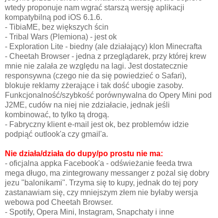
wtedy proponuje nam wgrać starszą wersję aplikacji
kompatybilną pod iOS 6.1.6.
- TibiaME, bez większych ścin
- Tribal Wars (Plemiona) - jest ok
- Exploration Lite - biedny (ale działający) klon Minecrafta
- Cheetah Browser - jedna z przeglądarek, przy której krew
mnie nie zalała ze względu na lagi. Jest dostatecznie
responsywna (czego nie da się powiedzieć o Safari),
blokuje reklamy zżerające i tak dość ubogie zasoby.
Funkcjonalność/szybkość porównywalna do Opery Mini pod
J2ME, cudów na niej nie zdziałacie, jednak jeśli
kombinować, to tylko tą drogą.
- Fabryczny klient e-mail jest ok, bez problemów idzie
podpiąć outlook'a czy gmail'a.
Nie działa/działa do dupy/po prostu nie ma:
- oficjalna appka Facebook'a - odświeżanie feeda trwa
mega długo, ma zintegrowany messanger z pożal się dobry
jezu "balonikami". Trzyma się to kupy, jednak do tej pory
zastanawiam się, czy mniejszym złem nie byłaby wersja
webowa pod Cheetah Browser.
- Spotify, Opera Mini, Instagram, Snapchaty i inne