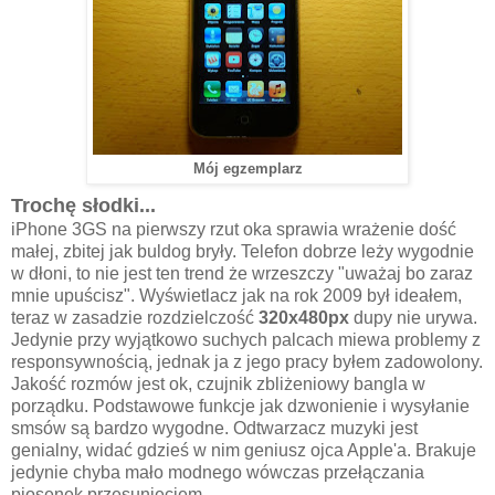
Mój egzemplarz
Trochę słodki...
iPhone 3GS na pierwszy rzut oka sprawia wrażenie dość
małej, zbitej jak buldog bryły. Telefon dobrze leży wygodnie
w dłoni, to nie jest ten trend że wrzeszczy "uważaj bo zaraz
mnie upuścisz". Wyświetlacz jak na rok 2009 był ideałem,
teraz w zasadzie rozdzielczość
320x480px
dupy nie urywa.
Jedynie przy wyjątkowo suchych palcach miewa problemy z
responsywnością, jednak ja z jego pracy byłem zadowolony.
Jakość rozmów jest ok, czujnik zbliżeniowy bangla w
porządku. Podstawowe funkcje jak dzwonienie i wysyłanie
smsów są bardzo wygodne. Odtwarzacz muzyki jest
genialny, widać gdzieś w nim geniusz ojca Apple'a. Brakuje
jedynie chyba mało modnego wówczas przełączania
piosenek przesunięciem.