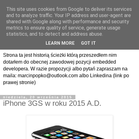
This site uses cookies from Google to deliver its services
avrland.it - nic co
and to analyze traffic. Your IP address and user-agent are
shared with Google along with performance and security
nerdowskie nie jest mi
metrics to ensure quality of service, generate usage
statistics, and to detect and address abuse.
obce
LEARN MORE
GOT IT
Strona ta jest historią ścieżki którą przeszedłem nim
dotarłem do obecnej zawodowej pozycji embedded
developera. W razie propozycji albo pytań zapraszam na
maila: marcinpopko@outlook.com albo Linkedina (link po
prawej stronie)
niedziela, 20 września 2015
iPhone 3GS w roku 2015 A.D.