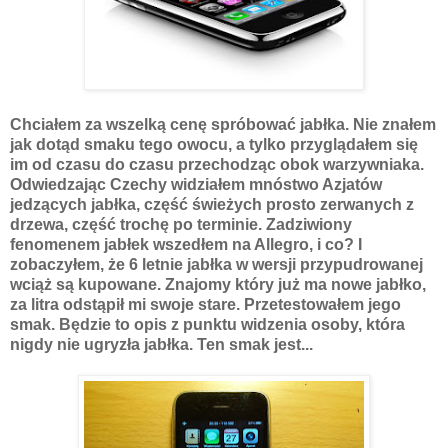
Chciałem za wszelką cenę spróbować jabłka. Nie znałem
jak dotąd smaku tego owocu, a tylko przyglądałem się
im od czasu do czasu przechodząc obok warzywniaka.
Odwiedzając Czechy widziałem mnóstwo Azjatów
jedzących jabłka, część świeżych prosto zerwanych z
drzewa, część trochę po terminie. Zadziwiony
fenomenem jabłek wszedłem na Allegro, i co? I
zobaczyłem, że 6 letnie jabłka w wersji przypudrowanej
wciąż są kupowane. Znajomy który już ma nowe jabłko,
za litra odstąpił mi swoje stare. Przetestowałem jego
smak. Będzie to opis z punktu widzenia osoby, która
nigdy nie ugryzła jabłka. Ten smak jest...