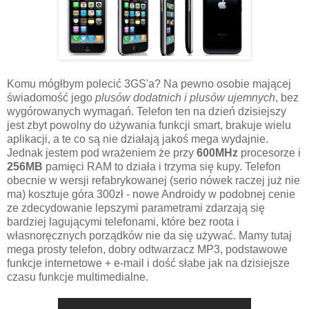
Komu mógłbym polecić 3GS'a? Na pewno osobie mającej
świadomość jego
plusów dodatnich i plusów ujemnych
, bez
wygórowanych wymagań. Telefon ten na dzień dzisiejszy
jest zbyt powolny do używania funkcji smart, brakuje wielu
aplikacji, a te co są nie działają jakoś mega wydajnie.
Jednak jestem pod wrażeniem że przy
600MHz
procesorze i
256MB
pamięci RAM to działa i trzyma się kupy. Telefon
obecnie w wersji refabrykowanej (serio nówek raczej już nie
ma) kosztuje góra 300zł - nowe Androidy w podobnej cenie
ze zdecydowanie lepszymi parametrami zdarzają się
bardziej lagującymi telefonami, które bez roota i
własnoręcznych porządków nie da się używać. Mamy tutaj
mega prosty telefon, dobry odtwarzacz MP3, podstawowe
funkcje internetowe + e-mail i dość słabe jak na dzisiejsze
czasu funkcje multimedialne.