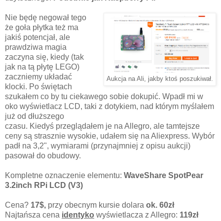
Nie będę negował tego
że goła płytka też ma
jakiś potencjał, ale
prawdziwa magia
zaczyna się, kiedy (tak
jak na tą płytę LEGO)
zaczniemy układać
Aukcja na Ali, jakby ktoś poszukiwał.
klocki. Po świętach
szukałem co by tu ciekawego sobie dokupić. Wpadł mi w
oko wyświetlacz LCD, taki z dotykiem, nad którym myślałem
już od dłuższego
czasu. Kiedyś przeglądałem je na Allegro, ale tamtejsze
ceny są strasznie wysokie, udałem się na Aliexpress. Wybór
padł na 3,2", wymiarami (przynajmniej z opisu aukcji)
pasował do obudowy.
Kompletne oznaczenie elementu:
WaveShare SpotPear
3.2inch RPi LCD (V3)
Cena?
17$,
przy obecnym kursie dolara
ok. 60zł
Najtańsza cena
identyko
wyświetlacza z Allegro:
119zł