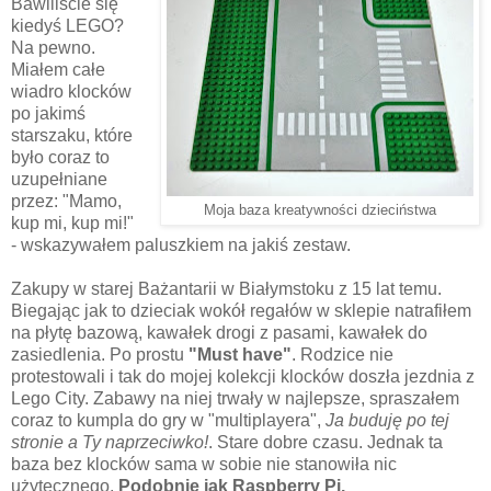
Bawiliście się
kiedyś LEGO?
Na pewno.
Miałem całe
wiadro klocków
po jakimś
starszaku, które
było coraz to
uzupełniane
przez: "Mamo,
Moja baza kreatywności dzieciństwa
kup mi, kup mi!"
- wskazywałem paluszkiem na jakiś zestaw.
Zakupy w starej Bażantarii w Białymstoku z 15 lat temu.
Biegając jak to dzieciak wokół regałów w sklepie natrafiłem
na płytę bazową, kawałek drogi z pasami, kawałek do
zasiedlenia. Po prostu
"Must have"
. Rodzice nie
protestowali i tak do mojej kolekcji klocków doszła jezdnia z
Lego City. Zabawy na niej trwały w najlepsze, spraszałem
coraz to kumpla do gry w "multiplayera",
Ja buduję po tej
stronie a Ty naprzeciwko!
. Stare dobre czasu. Jednak ta
baza bez klocków sama w sobie nie stanowiła nic
użytecznego.
Podobnie jak Raspberry Pi.