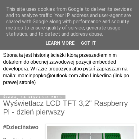
This site uses cookies from Google to deliver its services
avrland.it - nic co
and to analyze traffic. Your IP address and user-agent are
shared with Google along with performance and security
nerdowskie nie jest mi
metrics to ensure quality of service, generate usage
statistics, and to detect and address abuse.
obce
LEARN MORE
GOT IT
Strona ta jest historią ścieżki którą przeszedłem nim
dotarłem do obecnej zawodowej pozycji embedded
developera. W razie propozycji albo pytań zapraszam na
maila: marcinpopko@outlook.com albo Linkedina (link po
prawej stronie)
środa, 14 stycznia 2015
Wyświetlacz LCD TFT 3,2" Raspberry
Pi - dzień pierwszy
#Dzieciństwo