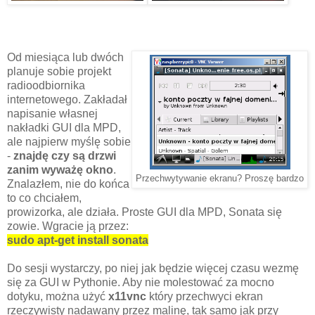
Od miesiąca lub dwóch
planuje sobie projekt
radioodbiornika
internetowego. Zakładał
napisanie własnej
nakładki GUI dla MPD,
ale najpierw myślę sobie
-
znajdę czy są drzwi
zanim wyważę okno
.
Przechwytywanie ekranu? Proszę bardzo
Znalazłem, nie do końca
to co chciałem,
prowizorka, ale działa. Proste GUI dla MPD, Sonata się
zowie. Wgracie ją przez:
sudo apt-get install sonata
Do sesji wystarczy, po niej jak będzie więcej czasu wezmę
się za GUI w Pythonie. Aby nie molestować za mocno
dotyku, można użyć
x11vnc
który przechwyci ekran
rzeczywisty nadawany przez malinę, tak samo jak przy